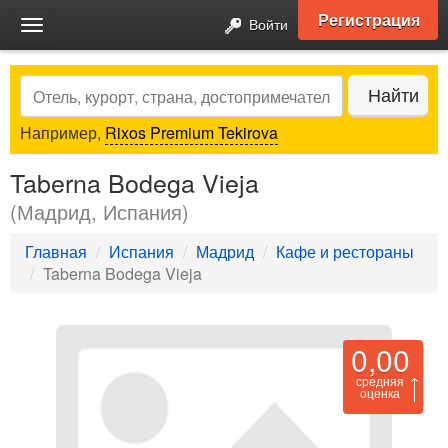
Регистрация
Войти
Toggle
navigation
Search
Найти
Например,
Rixos Premium Tekirova
Taberna Bodega Vieja
(Мадрид, Испания)
Главная
Испания
Мадрид
Кафе и рестораны
Taberna Bodega Vieja
0,00
средняя
оценка