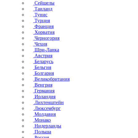
Сейшелы
Таиланд
Тунис
Турция
Франция
Хорватия
Черногория
Чехия
Шри-Ланка
Австрия
Беларусь
Бельгия
Болгария
Великобритания
Венгрия
Германия
Ирландия
Лихтенштейн
Люксембург
Молдавия
Монако
Нидерланды
Польша
Россия