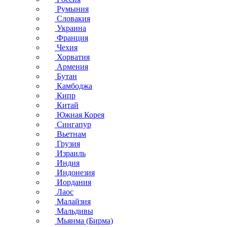
Румыния
Словакия
Украина
Франция
Чехия
Хорватия
Армения
Бутан
Камбоджа
Кипр
Китай
Южная Корея
Сингапур
Вьетнам
Грузия
Израиль
Индия
Индонезия
Иордания
Лаос
Малайзия
Мальдивы
Мьянма (Бирма)