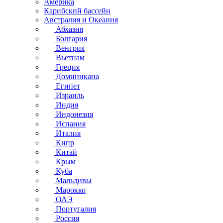
Америка
Карибский бассейн
Австралия и Океания
Абхазия
Болгария
Венгрия
Вьетнам
Греция
Доминикана
Египет
Израиль
Индия
Индонезия
Испания
Италия
Кипр
Китай
Крым
Куба
Мальдивы
Марокко
ОАЭ
Португалия
Россия