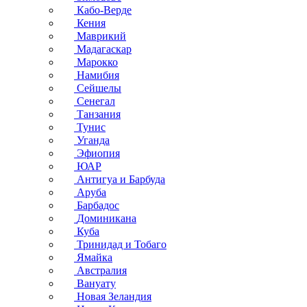
Кабо-Верде
Кения
Маврикий
Мадагаскар
Марокко
Намибия
Сейшелы
Сенегал
Танзания
Тунис
Уганда
Эфиопия
ЮАР
Антигуа и Барбуда
Аруба
Барбадос
Доминикана
Куба
Тринидад и Тобаго
Ямайка
Австралия
Вануату
Новая Зеландия