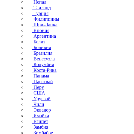
Непал
Таиланд
Турция
Филиппины
Шри-Ланка
Япония
Аргентина
Белиз
Боливия
Бразилия
Венесуэла
Колумбия
Коста-Рика
Панама
Парагвай
Перу
США
Уругвай
Чили
Эквадор
Ямайка
Египет
Замбия
Зимбабве