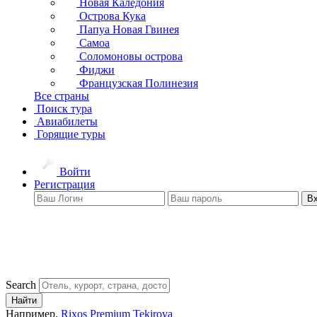
Новая Каледония
Острова Кука
Папуа Новая Гвинея
Самоа
Соломоновы острова
Фиджи
Французская Полинезия
Все страны
Поиск тура
Авиабилеты
Горящие туры
Войти
Регистрация
В
Search
Найти
Например,
Rixos Premium Tekirova