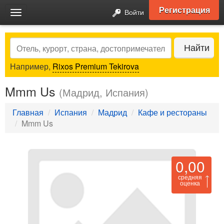
Регистрация
Войти
Toggle
navigation
Search
Найти
Например,
Rixos Premium Tekirova
Mmm Us
(Мадрид, Испания)
Главная
Испания
Мадрид
Кафе и рестораны
Mmm Us
0,00
средняя
оценка