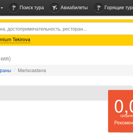
Поиск тура
Авиабилеты
Горящие ту
mium Tekirova
ния)
ораны
Mariscastana
0,
средня
Рекомен