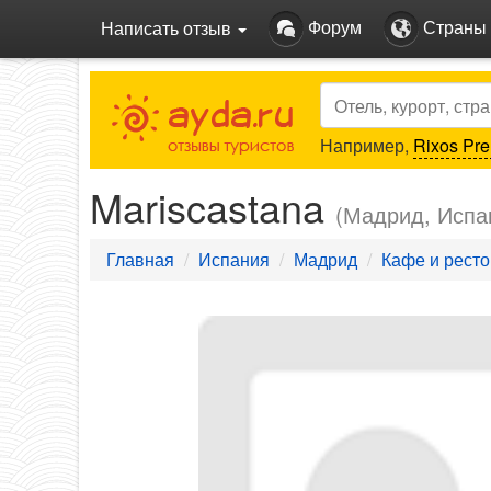
Форум
Страны
Написать отзыв
Search
Например,
Rixos Pre
Mariscastana
(Мадрид, Испа
Главная
Испания
Мадрид
Кафе и рест