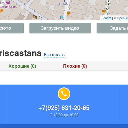
Leaflet
| ©
OpenSt
 фото
Загрузить видео
Задать
riscastana
Все отзывы
Хорошие
(0)
Плохие
(0)
+7(925) 631-20-65
С 10-00 до 19-00