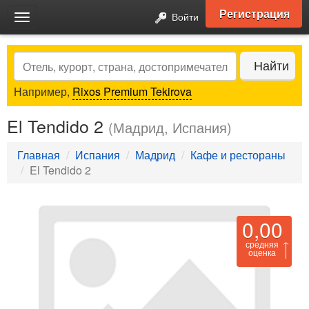
Регистрация
Войти
Toggle
navigation
Search
Найти
Например,
Rixos Premium Tekirova
El Tendido 2
(Мадрид, Испания)
Главная
Испания
Мадрид
Кафе и рестораны
El Tendido 2
0,00
средняя
оценка