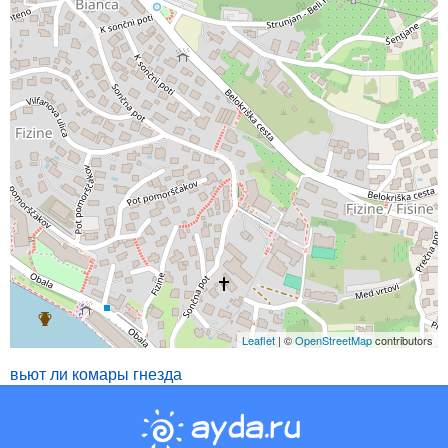
Leaflet
| ©
OpenStreetMap
contributors
вьют ли комары гнезда