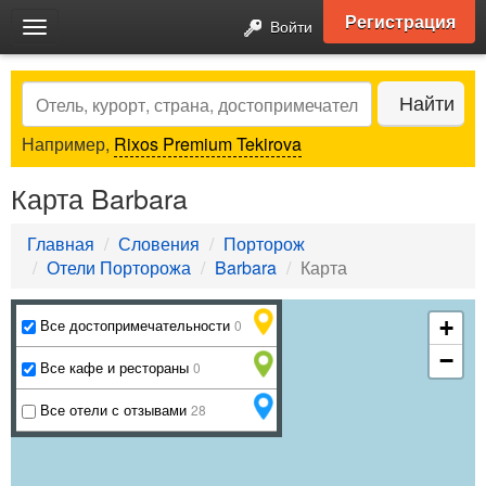
Регистрация
Войти
Toggle
navigation
Search
Найти
Например,
Rixos Premium Tekirova
Карта Barbara
Главная
Словения
Порторож
Отели Порторожа
Barbara
Карта
Все достопримечательности
+
0
−
Все кафе и рестораны
0
Все отели с отзывами
28