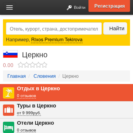
Регистрация
Войти
Toggle
navigation
Search
Найти
Например,
Rixos Premium Tekirova
Церкно
0.00
Главная
Словения
Церкно
Отдых в Церкно
0 отзывов
Туры в Церкно
от 9 999руб.
Отели Церкно
0 отзывов