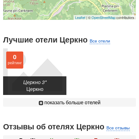
Leaflet
| ©
OpenStreetMap
contributors
Лучшие отели Церкно
Все отели
0
рейтинг
Церкно 3*
Церкно
показать больше отелей
Отзывы об отелях Церкно
Все отзывы