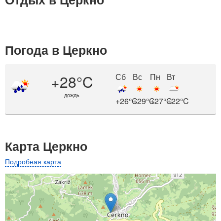
Погода в Церкно
+28°C
Сб
Вс
Пн
Вт
дождь
+26°C
+29°C
+27°C
+22°C
Карта Церкно
Подробная карта