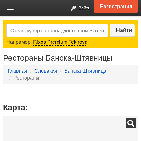
Регистрация
Войти
Toggle
navigation
Search
Найти
Например,
Rixos Premium Tekirova
Рестораны Банска-Штявницы
Главная
Словакия
Банска-Штявница
Рестораны
Карта: