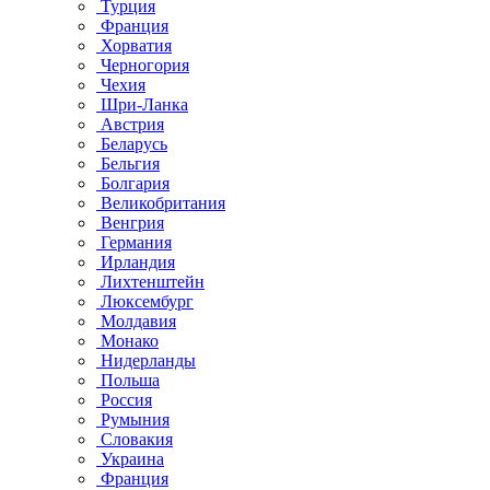
Турция
Франция
Хорватия
Черногория
Чехия
Шри-Ланка
Австрия
Беларусь
Бельгия
Болгария
Великобритания
Венгрия
Германия
Ирландия
Лихтенштейн
Люксембург
Молдавия
Монако
Нидерланды
Польша
Россия
Румыния
Словакия
Украина
Франция