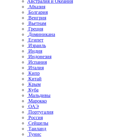
Австралия и Океания
Абхазия
Болгария
Венгрия
Вьетнам
Греция
Доминикана
Египет
Израиль
Индия
Индонезия
Испания
Италия
Кипр
Китай
Крым
Куба
Мальдивы
Марокко
ОАЭ
Португалия
Россия
Сейшелы
Таиланд
Тунис