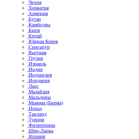
Чехия
Хорватия
Армения
Бутан
Камбоджа
Кипр
Китай
Южная Корея
Сингапур
Вьетнам
Грузия
Израиль
Индия
Индонезия
Иордания
Лаос
Малайзия
Мальдивы
Мьянма (Бирма)
Непал
Таиланд
Турция
Филиппины
Шри-Ланка
Япония