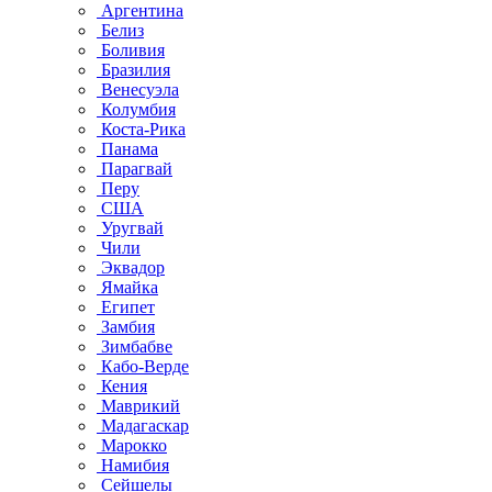
Аргентина
Белиз
Боливия
Бразилия
Венесуэла
Колумбия
Коста-Рика
Панама
Парагвай
Перу
США
Уругвай
Чили
Эквадор
Ямайка
Египет
Замбия
Зимбабве
Кабо-Верде
Кения
Маврикий
Мадагаскар
Марокко
Намибия
Сейшелы