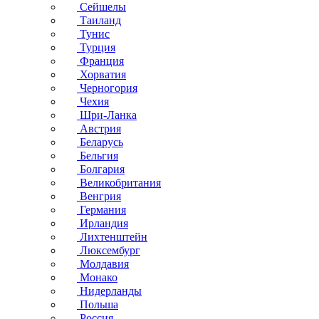
Сейшелы
Таиланд
Тунис
Турция
Франция
Хорватия
Черногория
Чехия
Шри-Ланка
Австрия
Беларусь
Бельгия
Болгария
Великобритания
Венгрия
Германия
Ирландия
Лихтенштейн
Люксембург
Молдавия
Монако
Нидерланды
Польша
Россия