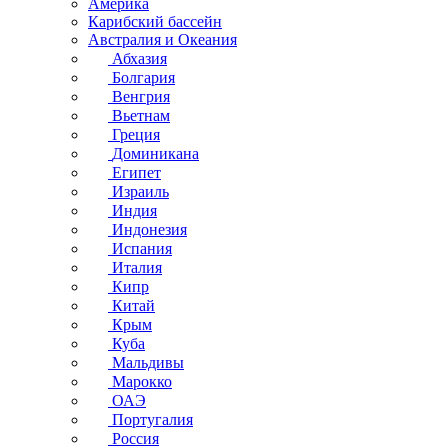
Америка
Карибский бассейн
Австралия и Океания
Абхазия
Болгария
Венгрия
Вьетнам
Греция
Доминикана
Египет
Израиль
Индия
Индонезия
Испания
Италия
Кипр
Китай
Крым
Куба
Мальдивы
Марокко
ОАЭ
Португалия
Россия