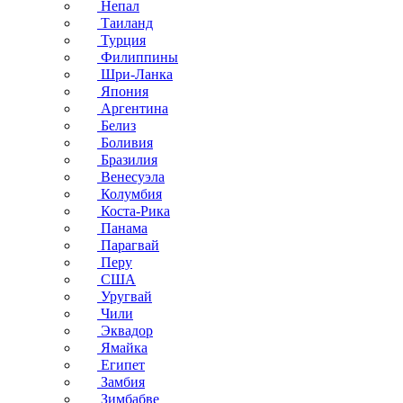
Непал
Таиланд
Турция
Филиппины
Шри-Ланка
Япония
Аргентина
Белиз
Боливия
Бразилия
Венесуэла
Колумбия
Коста-Рика
Панама
Парагвай
Перу
США
Уругвай
Чили
Эквадор
Ямайка
Египет
Замбия
Зимбабве