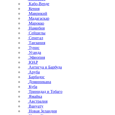
Кабо-Верде
Кения
Маврикий
Мадагаскар
Марокко
Намибия
Сейшелы
Сенегал
Танзания
Тунис
Уганда
Эфиопия
ЮАР
Антигуа и Барбуда
Аруба
Барбадос
Доминикана
Куба
Тринидад и Тобаго
Ямайка
Австралия
Вануату
Новая Зеландия