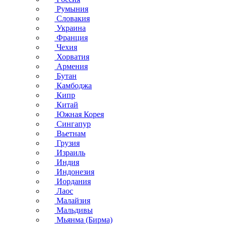
Румыния
Словакия
Украина
Франция
Чехия
Хорватия
Армения
Бутан
Камбоджа
Кипр
Китай
Южная Корея
Сингапур
Вьетнам
Грузия
Израиль
Индия
Индонезия
Иордания
Лаос
Малайзия
Мальдивы
Мьянма (Бирма)