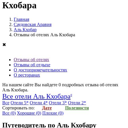
Кхобара
Главная
Саудовская Аравия
Аль Кхобар
Отзывы об отелях Аль Кхобара
✖
Отзывы об отелях
Отзывы об отдыхе
О достопримечательностях
О ресторанах
На нашем сайте Вы найдете
0
подробных отзыва об
отелях
Аль Кхобара
.
Все отели Аль Кхобара
0
Все
Отели 5*
Отели 4*
Отели 3*
Отели 2*
Cортировать по:
Дате
Полезности
Все
(0)
Хорошие
(0)
Плохие
(0)
Путеводитель по Аль Кхобару