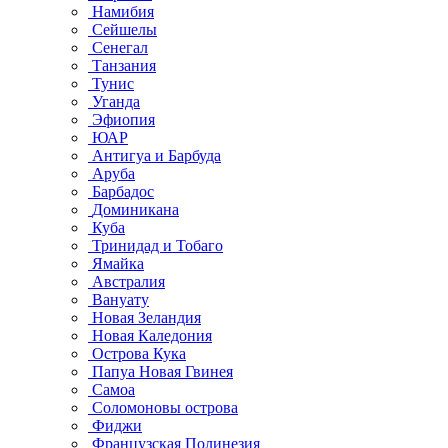
Намибия
Сейшелы
Сенегал
Танзания
Тунис
Уганда
Эфиопия
ЮАР
Антигуа и Барбуда
Аруба
Барбадос
Доминикана
Куба
Тринидад и Тобаго
Ямайка
Австралия
Вануату
Новая Зеландия
Новая Каледония
Острова Кука
Папуа Новая Гвинея
Самоа
Соломоновы острова
Фиджи
Французская Полинезия