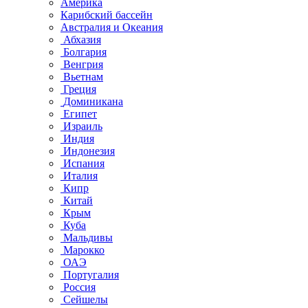
Америка
Карибский бассейн
Австралия и Океания
Абхазия
Болгария
Венгрия
Вьетнам
Греция
Доминикана
Египет
Израиль
Индия
Индонезия
Испания
Италия
Кипр
Китай
Крым
Куба
Мальдивы
Марокко
ОАЭ
Португалия
Россия
Сейшелы