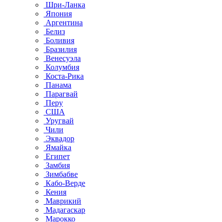
Шри-Ланка
Япония
Аргентина
Белиз
Боливия
Бразилия
Венесуэла
Колумбия
Коста-Рика
Панама
Парагвай
Перу
США
Уругвай
Чили
Эквадор
Ямайка
Египет
Замбия
Зимбабве
Кабо-Верде
Кения
Маврикий
Мадагаскар
Марокко