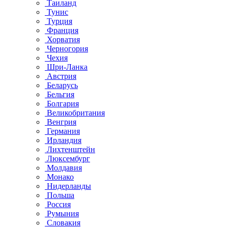
Таиланд
Тунис
Турция
Франция
Хорватия
Черногория
Чехия
Шри-Ланка
Австрия
Беларусь
Бельгия
Болгария
Великобритания
Венгрия
Германия
Ирландия
Лихтенштейн
Люксембург
Молдавия
Монако
Нидерланды
Польша
Россия
Румыния
Словакия