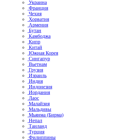
Украина
Франция
Чехия
Хорватия
Армения
Бутан
Камбоджа
Кипр
Китай
Южная Корея
Сингапур
Вьетнам
Грузия
Израиль
Индия
Индонезия
Иордания
Лаос
Малайзия
Мальдивы
Мьянма (Бирма)
Непал
Таиланд
Турция
Филиппины