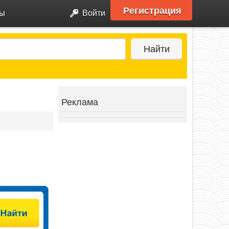
Регистрация
ры
Войти
Найти
Реклама