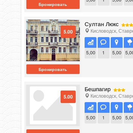
Бронировать
Султан Люкс
Кисловодск
,
Ставр
5.00
5,00
1
5,00
5,0
Бронировать
Бешпагир
Кисловодск
,
Ставр
5.00
5,00
1
5,00
5,0