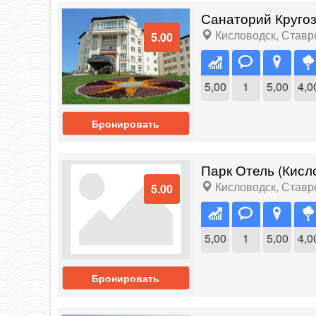
Санаторий Круго
Кисловодск
,
Ставр
5.00
5,00
1
5,00
4,0
Бронировать
Парк Отель (Кисл
Кисловодск
,
Ставр
5.00
5,00
1
5,00
4,0
Бронировать