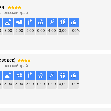
зор
опольский край
0
3,00
5,00
5,00
0,00
4,00
3,00
100%
оводск)
опольский край
0
5,00
5,00
5,00
0,00
0,00
0,00
100%