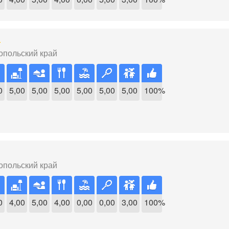
опольский край
0
5,00
5,00
5,00
5,00
5,00
5,00
100%
опольский край
0
4,00
5,00
4,00
0,00
0,00
3,00
100%