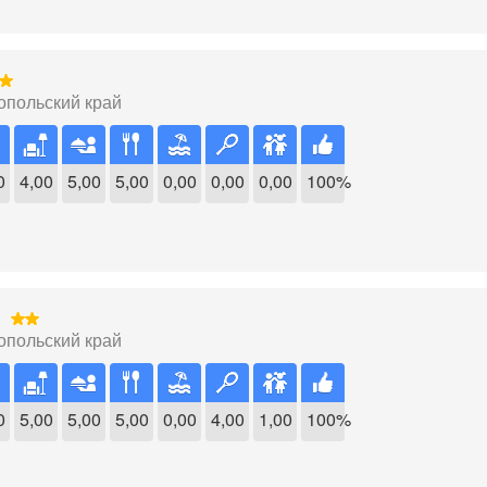
опольский край
0
4,00
5,00
5,00
0,00
0,00
0,00
100%
)
опольский край
0
5,00
5,00
5,00
0,00
4,00
1,00
100%