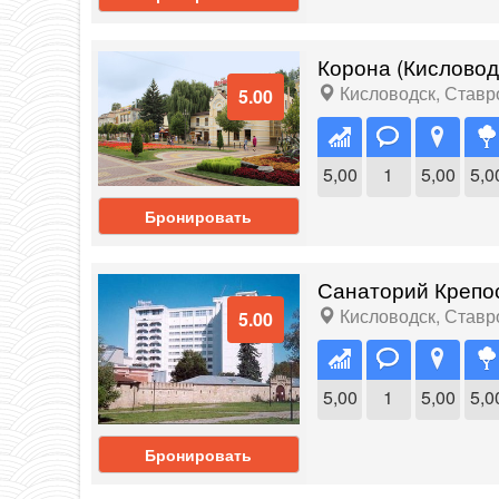
Корона (Кисловод
Кисловодск
,
Ставр
5.00
5,00
1
5,00
5,0
Бронировать
Санаторий Крепос
Кисловодск
,
Ставр
5.00
5,00
1
5,00
5,0
Бронировать