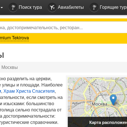
Поиск тура
Авиабилеты
Горящие ту
mium Tekirova
ы
я Москвы
но разделить на церкви,
ые улицы и площади. Наиболее
м
,
Храм Христа Спасителя
,
ательности, если смотреть на
и изысками: большинство
столица сильно пострадала от
на достопримечательности:
туристические справочники.
Карта расположе