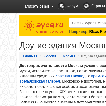
Форум
Страны
Написать отзыв
Search
Например,
Rixos Pre
Другие здания Москв
Главная
Россия
Москва
Другие здани
Достопримечательности Москвы
условно мож
музеи, исторические памятники, парки, значим
известны среди них
Красная Площадь
с
Кремле
Третьяковская галерея
. Московские достопримеч
их фото, не отличаются особыми архитектурным
было построено уже в XIX веке, после того, как 
пожара. Несмотря на это, карта Москвы богата 
более 2000 объектов внесены в путеводители и 