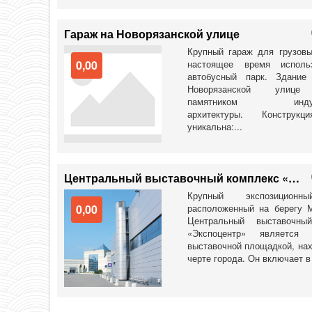
Гараж на Новорязанской улице
Крупный гараж для грузов
0,00
настоящее время исполь
автобусный парк. Здание
Новорязанской улице
памятником индуст
архитектуры. Конструкц
уникальна:...
Центральный выставочный комплекс «Экспоцентр»
Крупный экспозиционн
0,00
расположенный на берегу М
Центральный выставочны
«Экспоцентр» является 
выставочной площадкой, на
черте города. Он включает в 