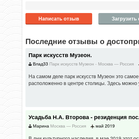
Написать отзыв
Загрузить
Последние отзывы о достопр
Парк искусств Музеон.
Влад33
Парк искусств Музеон
-
Москва
—
Россия
На самом деле парк искусств Музеон это само
расположенно в центре столицы. Здесь можно у
Усадьба Н.А. Второва - резиденция по
Марина
Москва
—
Россия
май 2019
В дни культурного наследия в мае 2019 этот ос