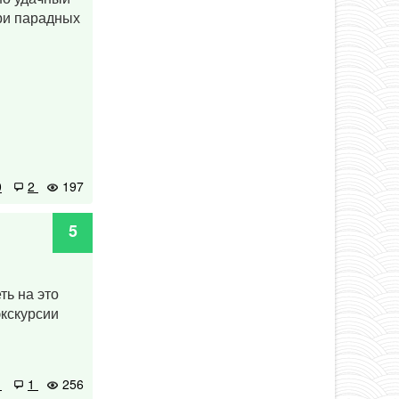
ери парадных
0
2
197
5
ть на это
экскурсии
1
1
256