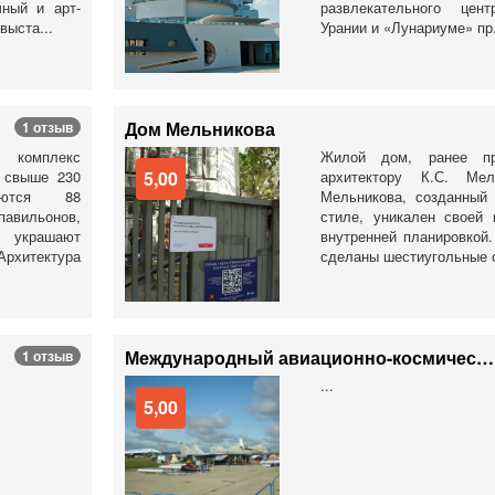
чный и арт-
развлекательного цен
выста...
Урании и «Лунариуме» пр.
Дом Мельникова
1 отзыв
 комплекс
Жилой дом, ранее пр
 свыше 230
5,00
архитектору К.С. Мел
аются 88
Мельникова, созданный
вильонов,
стиле, уникален своей 
 украшают
внутренней планировкой.
хитектура
сделаны шестиугольные о
Международный авиационно-космический салон МАКС
1 отзыв
...
5,00