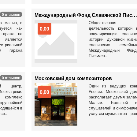
Международный Фонд Славянской Письменности и Культуры
0 отзывов
ых машин, в
Общественная ор
зуется как
0,00
деятельность которой 
 гаража на
популяризацию славянс
 является
истории, духовной жизн
риальной
славянских семейны
ия гаража
Международный Фонд
Письмен...
Московский дом композиторов
0 отзывов
ый центр,
Один из ведущих конц
осква-реки.
0,00
России. Московский до
й комплекс
располагает двумя зала
крупнейшей
Малым. Большой в
ходящейся в
слушателей и симфоничес
се...
услугам музыкантов - роял