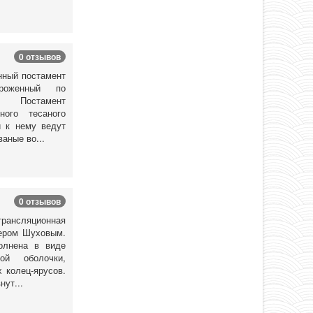
0 отзывов
нный постамент
роженный по
. Постамент
ного тесаного
и к нему ведут
аные во...
0 отзывов
ансляционная
нером Шуховым.
олнена в виде
той оболочки,
 колец-ярусов.
нут...