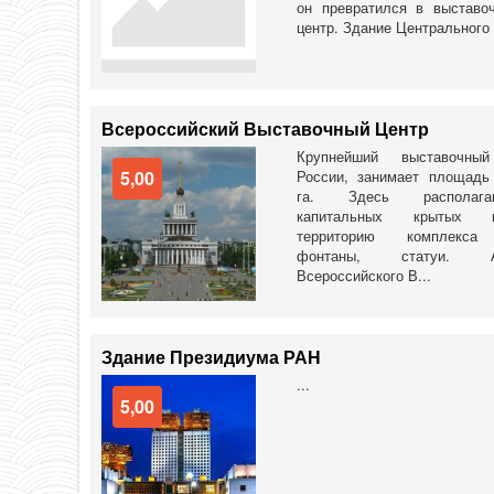
он превратился в выставо
центр. Здание Центрального 
Всероссийский Выставочный Центр
Крупнейший выставочный
5,00
России, занимает площадь
га. Здесь располаг
капитальных крытых па
территорию комплекса
фонтаны, статуи. Ар
Всероссийского В...
Здание Президиума РАН
...
5,00