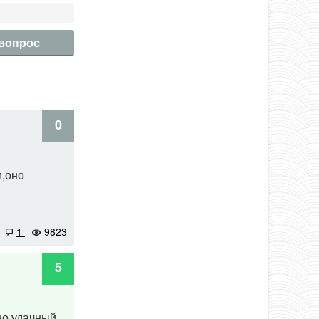
 вопрос
0
м,оно
1
9823
5
 но удачный