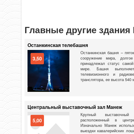
Главные другие здания
Останкинская телебашня
Останкинская башня – пято
3,50
сооружение мира, долго
принадлежал статус самой
мире. Башня выполняе
телевизионного и радиове
транслятора, ее высота 540 м.
Центральный выставочный зал Манеж
Крупный выставочный 
5,00
расположенный в центр
Изначально Манеж использ
выездки кавалерийских лош