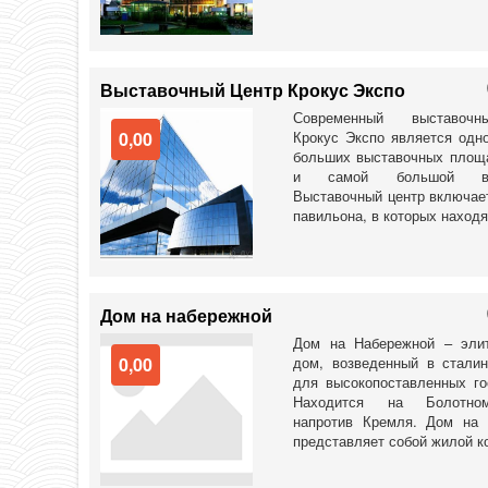
Выставочный Центр Крокус Экспо
Современный выставочн
0,00
Крокус Экспо является одн
больших выставочных площ
и самой большой в
Выставочный центр включает
павильона, в которых находят
Дом на набережной
Дом на Набережной – эли
0,00
дом, возведенный в стали
для высокопоставленных г
Находится на Болотно
напротив Кремля. Дом на 
представляет собой жилой ко