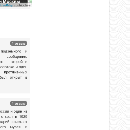
й Москвы
treetMap
contributors
1 отзыв
 подземного и
о сообщения.
ен – второй в
опотока и один
отяженных
 был открыт в
1 отзыв
ссии и один из
 открыт в 1929
тарий сочетает
кого музея и