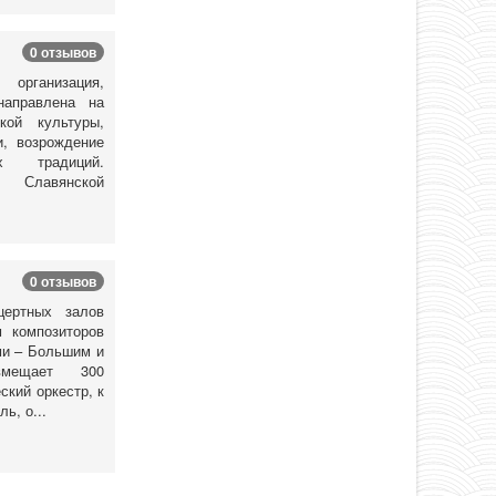
0 отзывов
ганизация,
направлена на
кой культуры,
и, возрождение
х традиций.
 Славянской
0 отзывов
ертных залов
м композиторов
ми – Большим и
мещает 300
кий оркестр, к
ь, о...