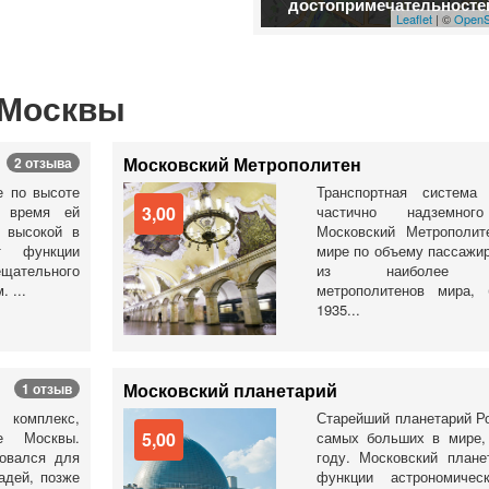
достопримечательносте
Leaflet
| ©
OpenS
 Москвы
Московский Метрополитен
2 отзыва
е по высоте
Транспортная система
е время ей
3,00
частично надземног
 высокой в
Московский Метрополит
т функции
мире по объему пассажир
щательного
из наиболее пр
 ...
метрополитенов мира,
1935...
Московский планетарий
1 отзыв
комплекс,
Старейший планетарий Ро
е Москвы.
5,00
самых больших в мире,
овался для
году. Московский плане
адей, позже
функции астрономичес