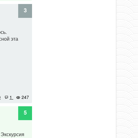
3
сь.
сной эта
0
1
247
5
 Экскурсия