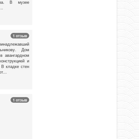
тра. В музее
..
1 отзыв
инадлежавший
ьникову. Дом
 в авангардном
конструкцией и
 В кладке стен
т...
1 отзыв