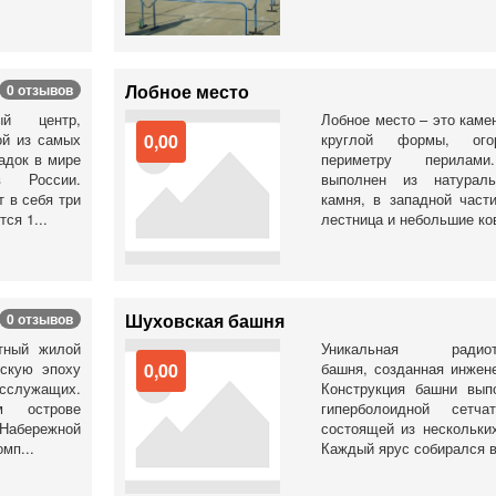
Лобное место
0 отзывов
ый центр,
Лобное место – это каме
ой из самых
0,00
круглой формы, ого
адок в мире
периметру перилами
 России.
выполнен из натураль
 в себя три
камня, в западной част
ся 1...
лестница и небольшие ков
Шуховская башня
0 отзывов
тный жилой
Уникальная радиотр
нскую эпоху
0,00
башня, созданная инже
осслужащих.
Конструкция башни вып
м острове
гиперболоидной сетча
Набережной
состоящей из нескольких
мп...
Каждый ярус собирался в