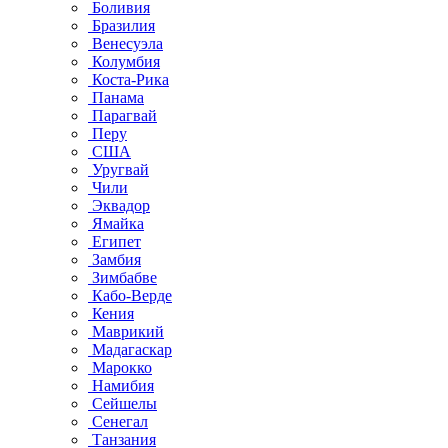
Боливия
Бразилия
Венесуэла
Колумбия
Коста-Рика
Панама
Парагвай
Перу
США
Уругвай
Чили
Эквадор
Ямайка
Египет
Замбия
Зимбабве
Кабо-Верде
Кения
Маврикий
Мадагаскар
Марокко
Намибия
Сейшелы
Сенегал
Танзания