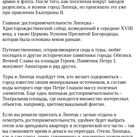
армии и флота. После того, как поселения вокруг заводов
разрослись, и возник город Липецк, но произошло это уже
при правлении Екатерины II.
Главные достопримечательности Липецка -
Христорождественский собор, возведенный в середине XVIII
века, а также Церковь Успения Пресвятой Богородицы,
которая была основана веком раньше.
Путешественники, отправляющиеся сюда в туры, любят
посещать и другие исторические памятники города: Обелиск
Вечной Славы на площади Героев, Памятник Петру I,
монумент Авиаторам и ряд других.
Туры в Липецк подойдут тем, кто желает оздоровиться –
город известен своим минеральным источником, в составе
воды которого еще при Петре I нашли массу полезных
элементов. Еще одна липецкая достопримечательность –
Театральная площадь, где находится множество интересных
объектов, например, цветомузыкальный фонтан.
Если вы решили приехать в Липецк с целью отдыха и
осмотреть достопримечательности, удобнее будет выбрать
отели или арендовать квартиру в исторической его части – так
вы сэкономите время и деньги на переездах. Отели Липецка,
как и сам город, очень современны и динамично развиваются.