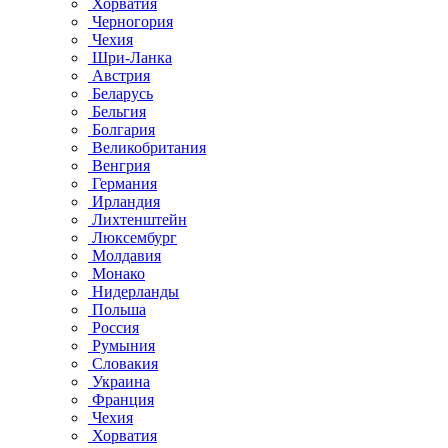
Хорватия
Черногория
Чехия
Шри-Ланка
Австрия
Беларусь
Бельгия
Болгария
Великобритания
Венгрия
Германия
Ирландия
Лихтенштейн
Люксембург
Молдавия
Монако
Нидерланды
Польша
Россия
Румыния
Словакия
Украина
Франция
Чехия
Хорватия