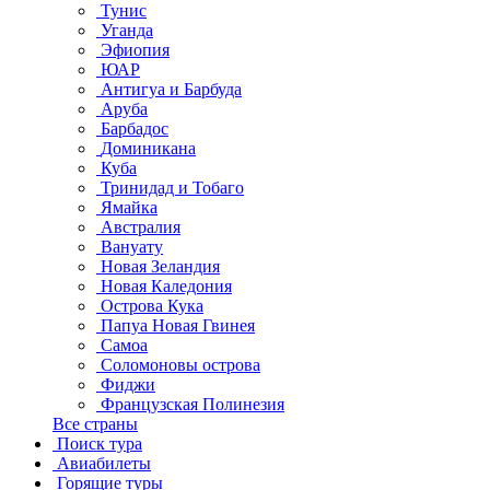
Тунис
Уганда
Эфиопия
ЮАР
Антигуа и Барбуда
Аруба
Барбадос
Доминикана
Куба
Тринидад и Тобаго
Ямайка
Австралия
Вануату
Новая Зеландия
Новая Каледония
Острова Кука
Папуа Новая Гвинея
Самоа
Соломоновы острова
Фиджи
Французская Полинезия
Все страны
Поиск тура
Авиабилеты
Горящие туры