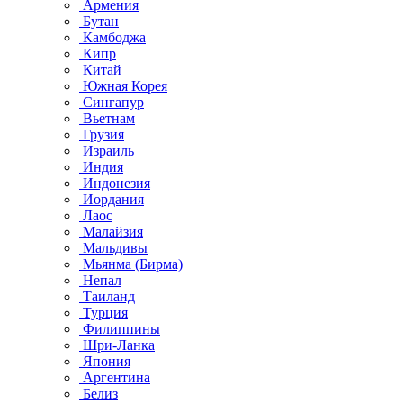
Армения
Бутан
Камбоджа
Кипр
Китай
Южная Корея
Сингапур
Вьетнам
Грузия
Израиль
Индия
Индонезия
Иордания
Лаос
Малайзия
Мальдивы
Мьянма (Бирма)
Непал
Таиланд
Турция
Филиппины
Шри-Ланка
Япония
Аргентина
Белиз