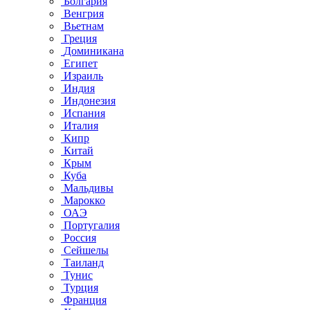
Болгария
Венгрия
Вьетнам
Греция
Доминикана
Египет
Израиль
Индия
Индонезия
Испания
Италия
Кипр
Китай
Крым
Куба
Мальдивы
Марокко
ОАЭ
Португалия
Россия
Сейшелы
Таиланд
Тунис
Турция
Франция