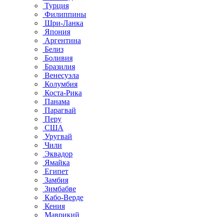
Турция
Филиппины
Шри-Ланка
Япония
Аргентина
Белиз
Боливия
Бразилия
Венесуэла
Колумбия
Коста-Рика
Панама
Парагвай
Перу
США
Уругвай
Чили
Эквадор
Ямайка
Египет
Замбия
Зимбабве
Кабо-Верде
Кения
Маврикий