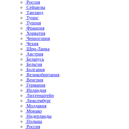
Россия
Сейшелы
Таиланд
Тунис
Турция
Франция
Хорватия
Черногория
Чехия
Шри-Ланка
Австрия
Беларусь
Бельгия
Болгария
Великобритания
Венгрия
Германия
Ирландия
Лихтенштейн
Люксембург
Молдавия
Монако
Нидерланды
Польша
Россия