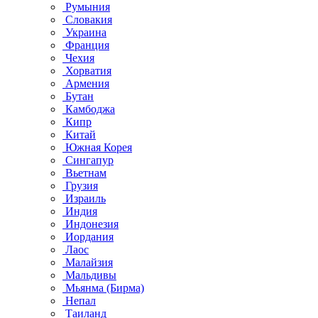
Румыния
Словакия
Украина
Франция
Чехия
Хорватия
Армения
Бутан
Камбоджа
Кипр
Китай
Южная Корея
Сингапур
Вьетнам
Грузия
Израиль
Индия
Индонезия
Иордания
Лаос
Малайзия
Мальдивы
Мьянма (Бирма)
Непал
Таиланд