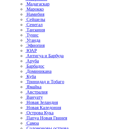
Мадагаскар
Марокко
Намибия
Сейшелы
Сенегал
Танзания
Тунис
Уганда
Эфиопия
ЮАР
Антигуа и Барбуда
Аруба
Барбадос
Доминикана
Куба
Тринидад и Тобаго
Ямайка
Австралия
Вануату
Новая Зеландия
Новая Каледония
Острова Кука
Папуа Новая Гвинея
Самоа
Соломоновы острова