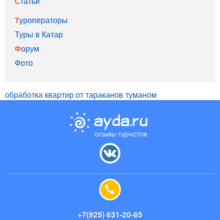
Статьи
Туроператоры
Туры в Катар
Форум
Фото
обработка квартир от тараканов туманом
+7(925) 631-20-65