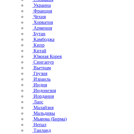
Украина
Франция
Чехия
Хорватия
Армения
Бутан
Камбоджа
Кипр
Китай
Южная Корея
Сингапур
Вьетнам
Грузия
Израиль
Индия
Индонезия
Иордания
Лаос
Малайзия
Мальдивы
Мьянма (Бирма)
Непал
Таиланд