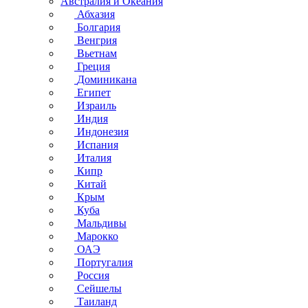
Австралия и Океания
Абхазия
Болгария
Венгрия
Вьетнам
Греция
Доминикана
Египет
Израиль
Индия
Индонезия
Испания
Италия
Кипр
Китай
Крым
Куба
Мальдивы
Марокко
ОАЭ
Португалия
Россия
Сейшелы
Таиланд