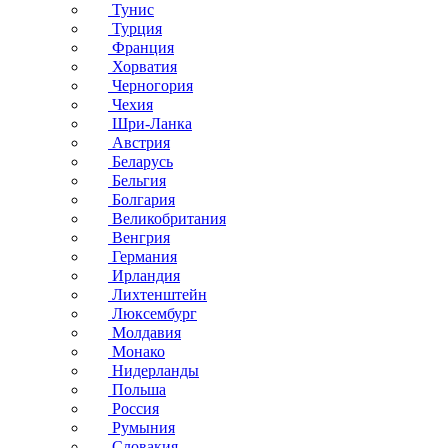
Тунис
Турция
Франция
Хорватия
Черногория
Чехия
Шри-Ланка
Австрия
Беларусь
Бельгия
Болгария
Великобритания
Венгрия
Германия
Ирландия
Лихтенштейн
Люксембург
Молдавия
Монако
Нидерланды
Польша
Россия
Румыния
Словакия