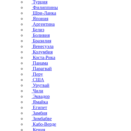
Турция
Филиппины
Шри-Ланка
Япония
Аргентина
Белиз
Боливия
Бразилия
Венесуэла
Колумбия
Коста-Рика
Панама
Парагвай
Перу
США
Уругвай
Чили
Эквадор
Ямайка
Египет
Замбия
Зимбабве
Кабо-Верде
Кения