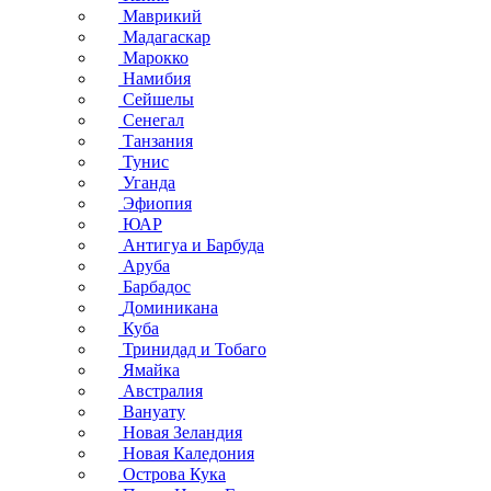
Маврикий
Мадагаскар
Марокко
Намибия
Сейшелы
Сенегал
Танзания
Тунис
Уганда
Эфиопия
ЮАР
Антигуа и Барбуда
Аруба
Барбадос
Доминикана
Куба
Тринидад и Тобаго
Ямайка
Австралия
Вануату
Новая Зеландия
Новая Каледония
Острова Кука