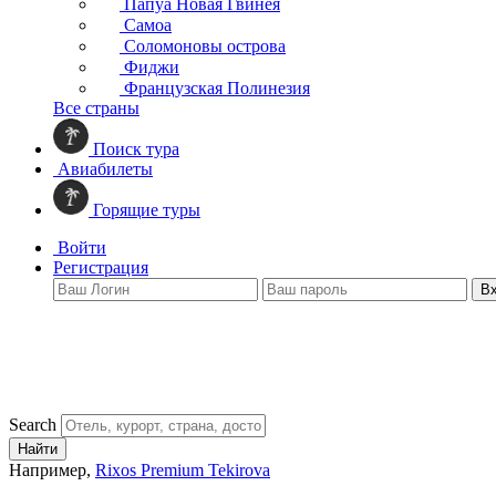
Папуа Новая Гвинея
Самоа
Соломоновы острова
Фиджи
Французская Полинезия
Все страны
Поиск тура
Авиабилеты
Горящие туры
Войти
Регистрация
В
Search
Найти
Например,
Rixos Premium Tekirova