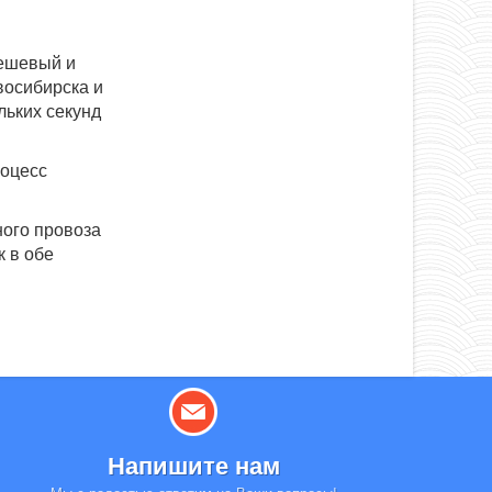
дешевый и
восибирска и
льких секунд
роцесс
ного провоза
к в обе
Напишите нам