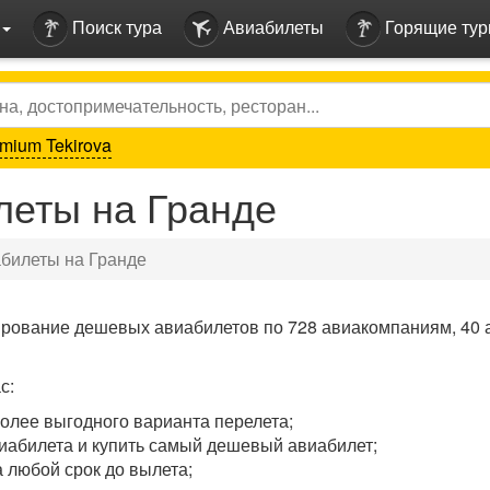
Поиск тура
Авиабилеты
Горящие ту
mium Tekirova
еты на Гранде
билеты на Гранде
ирование дешевых авиабилетов по 728 авиакомпаниям, 40 
с:
олее выгодного варианта перелета;
иабилета и купить самый дешевый авиабилет;
 любой срок до вылета;