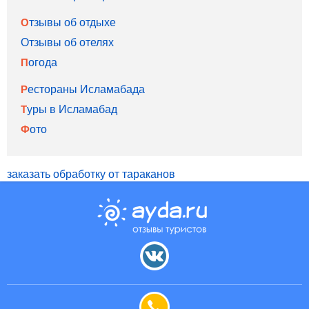
Отзывы об отдыхе
Отзывы об отелях
Погода
Рестораны Исламабада
Туры в Исламабад
Фото
заказать обработку от тараканов