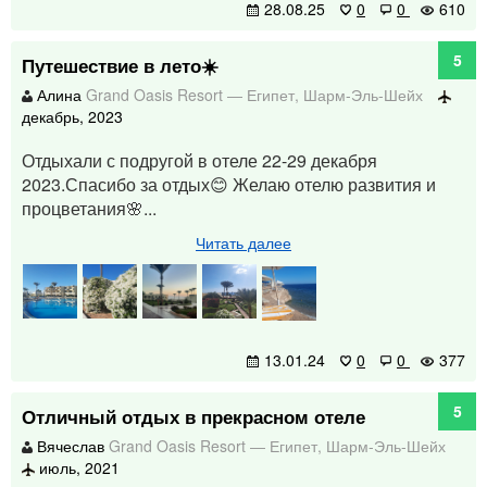
28.08.25
0
0
610
5
Путешествие в лето☀️
Алина
Grand Oasis Resort
—
Египет
,
Шарм-Эль-Шейх
декабрь, 2023
Отдыхали с подругой в отеле 22-29 декабря
2023.Спасибо за отдых😊 Желаю отелю развития и
процветания🌸...
Читать далее
13.01.24
0
0
377
5
Отличный отдых в прекрасном отеле
Вячеслав
Grand Oasis Resort
—
Египет
,
Шарм-Эль-Шейх
июль, 2021