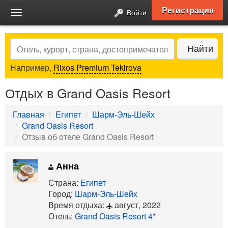
Регистрация
Войти
Toggle
navigation
Search
Найти
Например,
Rixos Premium Tekirova
Отдых в Grand Oasis Resort
Главная
Египет
Шарм-Эль-Шейх
Grand Oasis Resort
Отзыв об отеле Grand Oasis Resort
Анна
Страна:
Египет
Город:
Шарм-Эль-Шейх
Время отдыха:
август, 2022
Отель:
Grand Oasis Resort 4*