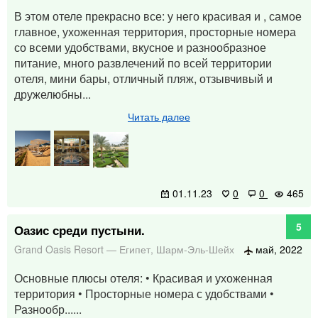
В этом отеле прекрасно все: у него красивая и , самое
главное, ухоженная территория, просторные номера
со всеми удобствами, вкусное и разнообразное
питание, много развлечений по всей территории
отеля, мини бары, отличный пляж, отзывчивый и
дружелюбны...
Читать далее
01.11.23
0
0
465
5
Оазис среди пустыни.
Grand Oasis Resort
—
Египет
,
Шарм-Эль-Шейх
май, 2022
Основные плюсы отеля: • Красивая и ухоженная
территория • Просторные номера с удобствами •
Разнообр......