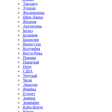
Таиланд
Турция
Филиппины
Шри-Ланка
Япония
Аргентина
Белиз
Боливия
Бразилия
Венесуэла
Колумбия
Коста-Рика
Панама
Парагвай
Перу
США
Уругвай
Чили
Эквадор
Ямайка
Египет
Замбия
Зимбабве
Кабо-Верде
Кения