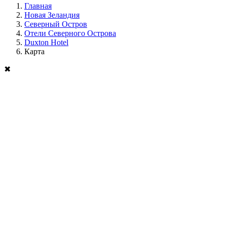
Главная
Новая Зеландия
Северный Остров
Отели Северного Острова
Duxton Hotel
Карта
✖