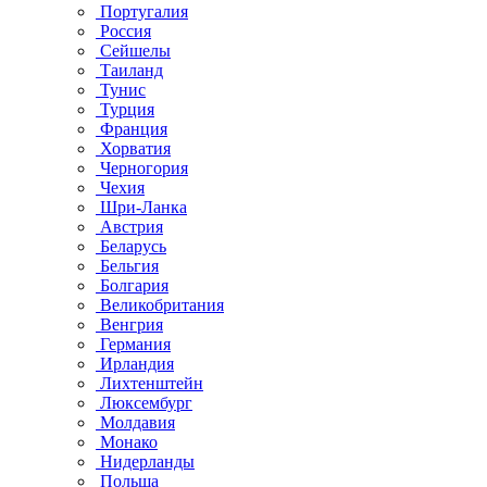
Португалия
Россия
Сейшелы
Таиланд
Тунис
Турция
Франция
Хорватия
Черногория
Чехия
Шри-Ланка
Австрия
Беларусь
Бельгия
Болгария
Великобритания
Венгрия
Германия
Ирландия
Лихтенштейн
Люксембург
Молдавия
Монако
Нидерланды
Польша