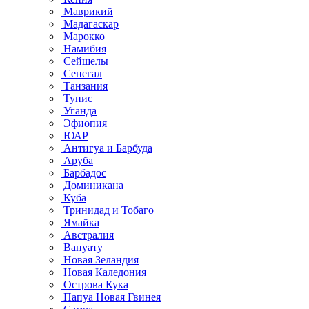
Маврикий
Мадагаскар
Марокко
Намибия
Сейшелы
Сенегал
Танзания
Тунис
Уганда
Эфиопия
ЮАР
Антигуа и Барбуда
Аруба
Барбадос
Доминикана
Куба
Тринидад и Тобаго
Ямайка
Австралия
Вануату
Новая Зеландия
Новая Каледония
Острова Кука
Папуа Новая Гвинея