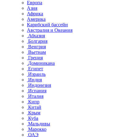
Европа
Азия
Африка
Америка
Карибский бассейн
Австралия и Океания
Абхазия
Болгария
Венгрия
Вьетнам
Греция
Доминикана
Египет
Израиль
Индия
Индонезия
Испания
Италия
Кипр
Китай
Крым
Куба
Мальдивы
Марокко
ОАЭ