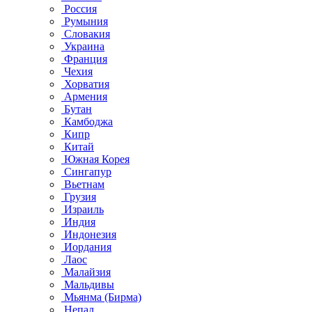
Россия
Румыния
Словакия
Украина
Франция
Чехия
Хорватия
Армения
Бутан
Камбоджа
Кипр
Китай
Южная Корея
Сингапур
Вьетнам
Грузия
Израиль
Индия
Индонезия
Иордания
Лаос
Малайзия
Мальдивы
Мьянма (Бирма)
Непал