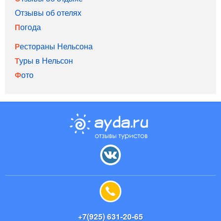
Отзывы об отелях
Погода
Рестораны Нельсона
Туры в Нельсон
Фото
+7(925) 631-20-65