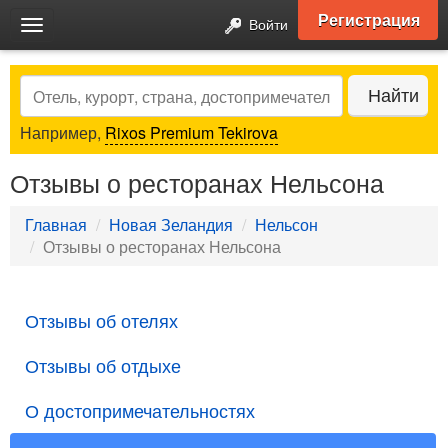
Регистрация
Войти
Toggle
navigation
Search
Найти
Например,
Rixos Premium Tekirova
Отзывы о ресторанах Нельсона
Главная
Новая Зеландия
Нельсон
Отзывы о ресторанах Нельсона
Отзывы об отелях
Отзывы об отдыхе
О достопримечательностях