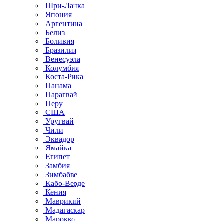
Шри-Ланка
Япония
Аргентина
Белиз
Боливия
Бразилия
Венесуэла
Колумбия
Коста-Рика
Панама
Парагвай
Перу
США
Уругвай
Чили
Эквадор
Ямайка
Египет
Замбия
Зимбабве
Кабо-Верде
Кения
Маврикий
Мадагаскар
Марокко