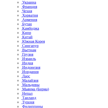
Украина
Франция
Чехия
Хорватия
Армения
Бутан
Камбоджа
Кипр
Китай
Южная Корея
Сингапур
Вьетнам
Грузия
Израиль
Индия
Индонезия
Иордания
Лаос
Малайзия
Мальдивы
Мьянма (Бирма)
Непал
Таиланд
Турция
Филиппины