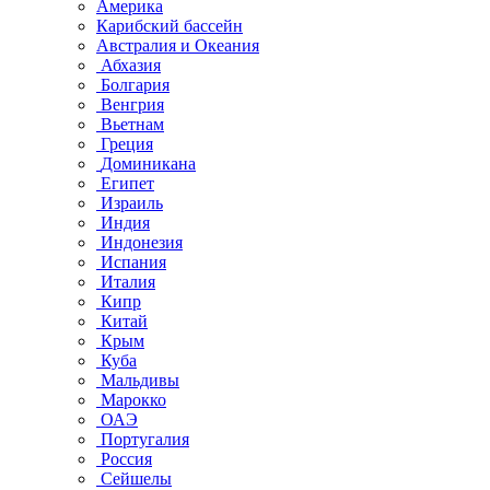
Америка
Карибский бассейн
Австралия и Океания
Абхазия
Болгария
Венгрия
Вьетнам
Греция
Доминикана
Египет
Израиль
Индия
Индонезия
Испания
Италия
Кипр
Китай
Крым
Куба
Мальдивы
Марокко
ОАЭ
Португалия
Россия
Сейшелы