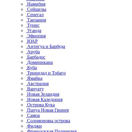
Намибия
Сейшелы
Сенегал
Танзания
Тунис
Уганда
Эфиопия
ЮАР
Антигуа и Барбуда
Аруба
Барбадос
Доминикана
Куба
Тринидад и Тобаго
Ямайка
Австралия
Вануату
Новая Зеландия
Новая Каледония
Острова Кука
Папуа Новая Гвинея
Самоа
Соломоновы острова
Фиджи
Французская Полинезия