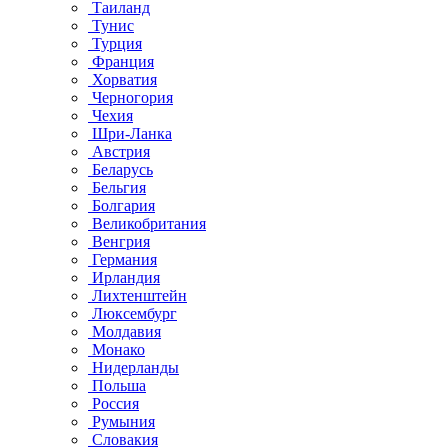
Таиланд
Тунис
Турция
Франция
Хорватия
Черногория
Чехия
Шри-Ланка
Австрия
Беларусь
Бельгия
Болгария
Великобритания
Венгрия
Германия
Ирландия
Лихтенштейн
Люксембург
Молдавия
Монако
Нидерланды
Польша
Россия
Румыния
Словакия