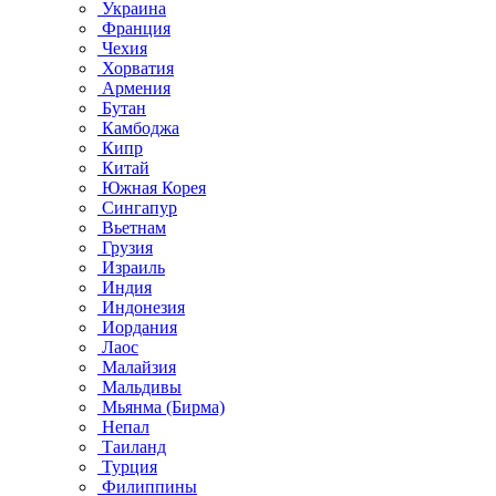
Украина
Франция
Чехия
Хорватия
Армения
Бутан
Камбоджа
Кипр
Китай
Южная Корея
Сингапур
Вьетнам
Грузия
Израиль
Индия
Индонезия
Иордания
Лаос
Малайзия
Мальдивы
Мьянма (Бирма)
Непал
Таиланд
Турция
Филиппины