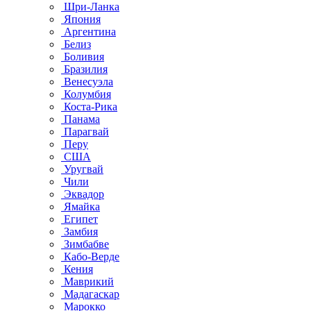
Шри-Ланка
Япония
Аргентина
Белиз
Боливия
Бразилия
Венесуэла
Колумбия
Коста-Рика
Панама
Парагвай
Перу
США
Уругвай
Чили
Эквадор
Ямайка
Египет
Замбия
Зимбабве
Кабо-Верде
Кения
Маврикий
Мадагаскар
Марокко