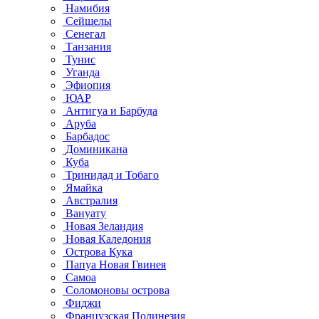
Намибия
Сейшелы
Сенегал
Танзания
Тунис
Уганда
Эфиопия
ЮАР
Антигуа и Барбуда
Аруба
Барбадос
Доминикана
Куба
Тринидад и Тобаго
Ямайка
Австралия
Вануату
Новая Зеландия
Новая Каледония
Острова Кука
Папуа Новая Гвинея
Самоа
Соломоновы острова
Фиджи
Французская Полинезия