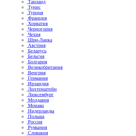
Таиланд
Тунис
Турция
Франция
Хорватия
Черногория
Чехия
Шри-Ланка
Австрия
Беларусь
Бельгия
Болгария
Великобритания
Венгрия
Германия
Ирландия
Лихтенштейн
Люксембург
Молдавия
Монако
Нидерланды
Польша
Россия
Румыния
Словакия