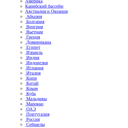
Америка
Карибский бассейн
Австралия и Океания
Абхазия
Болгария
Венгрия
Вьетнам
Греция
Доминикана
Египет
Израиль
Индия
Индонезия
Испания
Италия
Кипр
Китай
Крым
Куба
Мальдивы
Марокко
ОАЭ
Португалия
Россия
Сейшелы