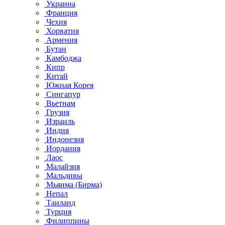
Украина
Франция
Чехия
Хорватия
Армения
Бутан
Камбоджа
Кипр
Китай
Южная Корея
Сингапур
Вьетнам
Грузия
Израиль
Индия
Индонезия
Иордания
Лаос
Малайзия
Мальдивы
Мьянма (Бирма)
Непал
Таиланд
Турция
Филиппины