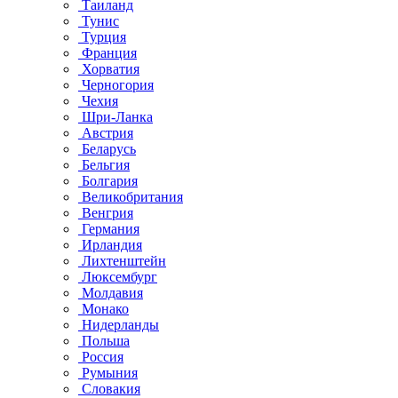
Таиланд
Тунис
Турция
Франция
Хорватия
Черногория
Чехия
Шри-Ланка
Австрия
Беларусь
Бельгия
Болгария
Великобритания
Венгрия
Германия
Ирландия
Лихтенштейн
Люксембург
Молдавия
Монако
Нидерланды
Польша
Россия
Румыния
Словакия