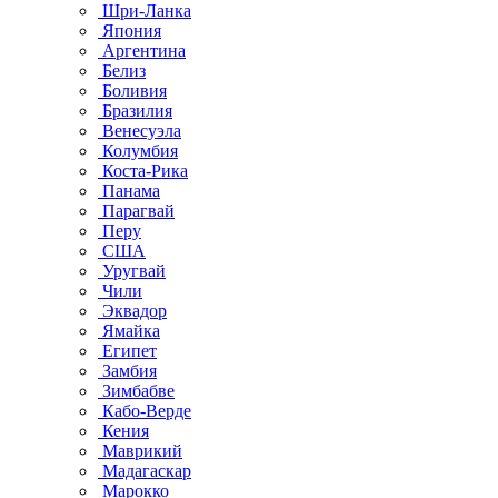
Шри-Ланка
Япония
Аргентина
Белиз
Боливия
Бразилия
Венесуэла
Колумбия
Коста-Рика
Панама
Парагвай
Перу
США
Уругвай
Чили
Эквадор
Ямайка
Египет
Замбия
Зимбабве
Кабо-Верде
Кения
Маврикий
Мадагаскар
Марокко