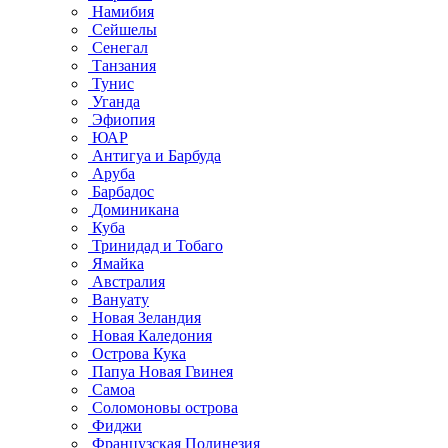
Намибия
Сейшелы
Сенегал
Танзания
Тунис
Уганда
Эфиопия
ЮАР
Антигуа и Барбуда
Аруба
Барбадос
Доминикана
Куба
Тринидад и Тобаго
Ямайка
Австралия
Вануату
Новая Зеландия
Новая Каледония
Острова Кука
Папуа Новая Гвинея
Самоа
Соломоновы острова
Фиджи
Французская Полинезия