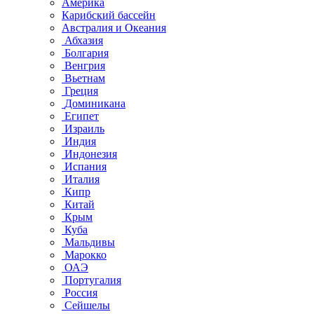
Америка
Карибский бассейн
Австралия и Океания
Абхазия
Болгария
Венгрия
Вьетнам
Греция
Доминикана
Египет
Израиль
Индия
Индонезия
Испания
Италия
Кипр
Китай
Крым
Куба
Мальдивы
Марокко
ОАЭ
Португалия
Россия
Сейшелы