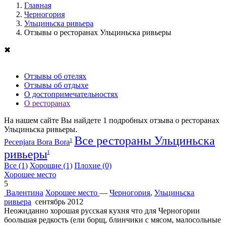
Главная
Черногория
Ульциньска ривьера
Отзывы о ресторанах Ульциньска ривьеры
✖
Отзывы об отелях
Отзывы об отдыхе
О достопримечательностях
О ресторанах
На нашем сайте Вы найдете
1
подробных отзыва о ресторанах
Ульциньска ривьеры.
Все рестораны Ульциньска
1
Pecenjara Bora Bora
ривьеры
1
Все
(1)
Хорошие
(1)
Плохие
(0)
Хорошее место
5
Валентина
Хорошее место
—
Черногория
,
Ульциньска
ривьера
сентябрь 2012
Неожиданно хорошая русская кухня что для Черногории
боольшая редкость (ели борщ, блинчики с мясом, малосольные