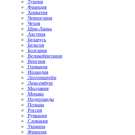
Турция
Франция
Хорватия
Черногория
Чехия
Шри-Ланка
Австрия
Беларусь
Бельгия
Болгария
Великобритания
Венгрия
Германия
Ирландия
Лихтенштейн
Люксембург
Молдавия
Монако
Нидерланды
Польша
Россия
Румыния
Словакия
Украина
Франция