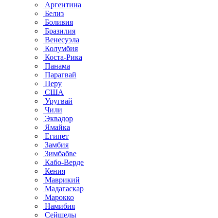
Аргентина
Белиз
Боливия
Бразилия
Венесуэла
Колумбия
Коста-Рика
Панама
Парагвай
Перу
США
Уругвай
Чили
Эквадор
Ямайка
Египет
Замбия
Зимбабве
Кабо-Верде
Кения
Маврикий
Мадагаскар
Марокко
Намибия
Сейшелы