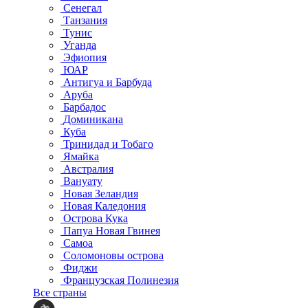
Сенегал
Танзания
Тунис
Уганда
Эфиопия
ЮАР
Антигуа и Барбуда
Аруба
Барбадос
Доминикана
Куба
Тринидад и Тобаго
Ямайка
Австралия
Вануату
Новая Зеландия
Новая Каледония
Острова Кука
Папуа Новая Гвинея
Самоа
Соломоновы острова
Фиджи
Французская Полинезия
Все страны