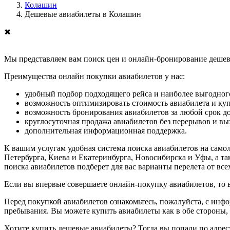
Колашин
Дешевые авиабилеты в Колашин
✖
Мы представляем вам поиск цен и онлайн-бронирование дешевы
Преимущества онлайн покупки авиабилетов у нас:
удобный подбор подходящего рейса и наиболее выгодного
возможность оптимизировать стоимость авиабилета и ку
возможность бронирования авиабилетов за любой срок до
круглосуточная продажа авиабилетов без перерывов и в
дополнительная информационная поддержка.
К вашим услугам удобная система поиска авиабилетов на само
Петербурга, Киева и Екатеринбурга, Новосибирска и Уфы, а та
поиска авиабилетов подберет для вас варианты перелета от вс
Если вы впервые совершаете онлайн-покупку авиабилетов, то
Перед покупкой авиабилетов ознакомьтесь, пожалуйста, с инф
пребывания. Вы можете купить авиабилеты как в обе стороны, т
Хотите купить дешевые авиабилеты? Тогда вы попали по адрес