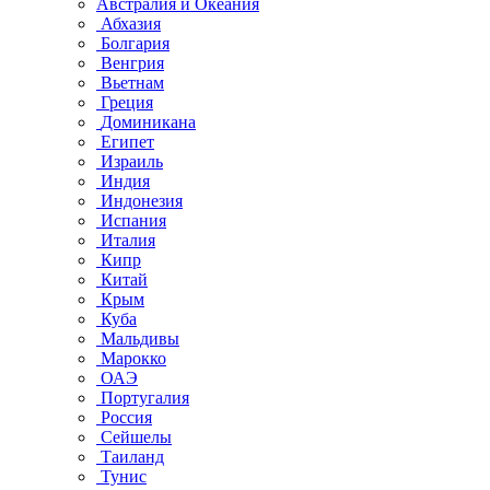
Австралия и Океания
Абхазия
Болгария
Венгрия
Вьетнам
Греция
Доминикана
Египет
Израиль
Индия
Индонезия
Испания
Италия
Кипр
Китай
Крым
Куба
Мальдивы
Марокко
ОАЭ
Португалия
Россия
Сейшелы
Таиланд
Тунис