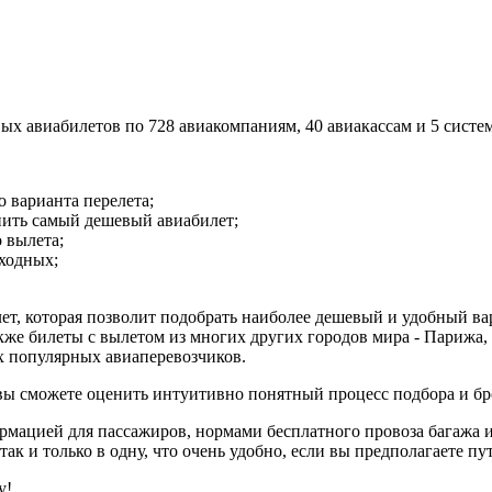
х авиабилетов по 728 авиакомпаниям, 40 авиакассам и 5 систе
 варианта перелета;
пить самый дешевый авиабилет;
 вылета;
ыходных;
лет, которая позволит подобрать наиболее дешевый и удобный в
кже билеты с вылетом из многих других городов мира - Парижа, 
ех популярных авиаперевозчиков.
 вы сможете оценить интуитивно понятный процесс подбора и б
ормацией для пассажиров, нормами бесплатного провоза багажа 
ак и только в одну, что очень удобно, если вы предполагаете пу
у!