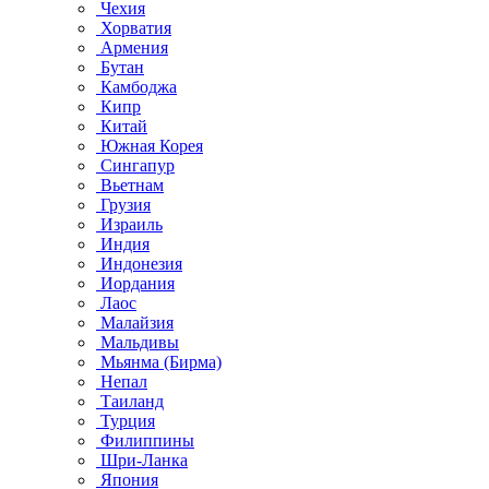
Чехия
Хорватия
Армения
Бутан
Камбоджа
Кипр
Китай
Южная Корея
Сингапур
Вьетнам
Грузия
Израиль
Индия
Индонезия
Иордания
Лаос
Малайзия
Мальдивы
Мьянма (Бирма)
Непал
Таиланд
Турция
Филиппины
Шри-Ланка
Япония