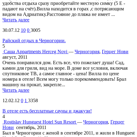
удобства отдыха сразу приобретайте местную симку (5 Е -
падают на счёт).Вилла находится в горах ,с потрясающим
видом на Адриатику.Расстояние до пляжа не имеет ...
Читать далее
30.07.12
10
0
3005
Райский отдых в Черногории.
5
Саша
Appartments Herceg Novi
—
Черногория
,
Герцег Нови
август, 2011
Очень понравился дом. Есть все, что пожелает душа! Сад,
камин для гриля, вид на море. В доме все условия, включая
спутниковое ТВ, а самое главное - цена! Вилла по цене
номера в отеле! Всем могу только порекоммендовать! Брал
машину на прокат, закрепле...
Читать далее
12.02.12
0
1
3358
В отеле есть бесплатные сауны и джакузи!
4
Rostislav
Hunguest Hotel Sun Resort
—
Черногория
,
Герцег
Нови
сентябрь, 2011
Был в Черногории с женой в сентябре 2011, и жили в Hunguest