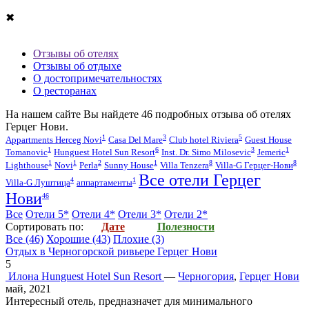
✖
Отзывы об отелях
Отзывы об отдыхе
О достопримечательностях
О ресторанах
На нашем сайте Вы найдете
46
подробных отзыва об
отелях
Герцег Нови
.
1
3
5
Appartments Herceg Novi
Casa Del Mare
Club hotel Riviera
Guest House
1
6
3
1
Tomanovic
Hunguest Hotel Sun Resort
Inst. Dr. Simo Milosevic
Jemeric
1
1
2
1
8
8
Lighthouse
Novi
Perla
Sunny House
Villa Tenzera
Villa-G Герцег-Нови
Все отели Герцег
4
1
Villa-G Луштица
аппартаменты
Нови
46
Все
Отели 5*
Отели 4*
Отели 3*
Отели 2*
Cортировать по:
Дате
Полезности
Все
(46)
Хорошие
(43)
Плохие
(3)
Отдых в Черногорской ривьере Герцег Нови
5
Илона
Hunguest Hotel Sun Resort
—
Черногория
,
Герцег Нови
май, 2021
Интересный отель, предназначет для минимального