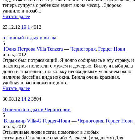
теперь супруга с ребенком ездит аж на месяц... Здорово
удивило и позаб...
Читать далее
23.12.12
19
1
4012
отличный отдых и вилла
5
Юлия Петрова
Villa Tenzera
—
Черногория
,
Герцег Нови
июль, 2012
Отдых был потрясающий. Я долго собиралась в эту страну, и
наконец мы полетели с мужем и дочерью. Виллу я выбирала
долго и тщательно, поскольку необходимым условием было
наличие бассейна вида из окна. Вилла очень красивая,
удобная в расположении,в но...
Читать далее
30.08.12
14
2
3804
Отличный отдых в Черногории
5
Владимир
Villa-G Герцег-Нови
—
Черногория
,
Герцег Нови
июль, 2012
Отзывчивые люди всегда помогают в любых
ситуациях.Отдельное спасибо Алексею (младшему).Для