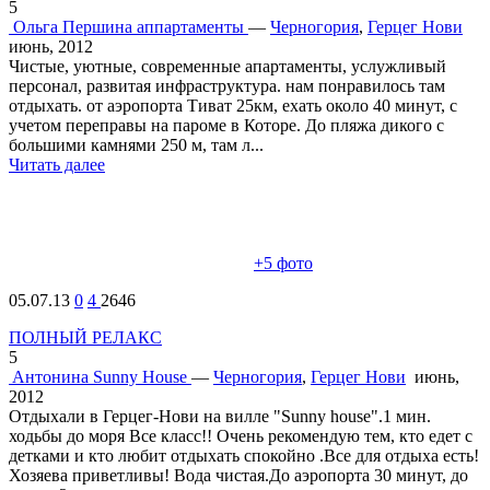
5
Ольга Першина
аппартаменты
—
Черногория
,
Герцег Нови
июнь, 2012
Чистые, уютные, современные апартаменты, услужливый
персонал, развитая инфраструктура. нам понравилось там
отдыхать. от аэропорта Тиват 25км, ехать около 40 минут, с
учетом переправы на пароме в Которе. До пляжа дикого с
большими камнями 250 м, там л...
Читать далее
+5
фото
05.07.13
0
4
2646
ПОЛНЫЙ РЕЛАКС
5
Aнтонина
Sunny House
—
Черногория
,
Герцег Нови
июнь,
2012
Отдыхали в Герцег-Нови на вилле "Sunny house".1 мин.
ходьбы до моря Все класс!! Очень рекомендую тем, кто едет с
детками и кто любит отдыхать спокойно .Все для отдыха есть!
Хозяева приветливы! Вода чистая.До аэропорта 30 минут, до