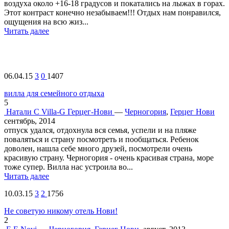
воздуха около +16-18 градусов и покатались на лыжах в горах.
Этот контраст конечно незабываем!!! Отдых нам понравился,
ощущения на всю жиз...
Читать далее
06.04.15
3
0
1407
вилла для семейного отдыха
5
Натали С
Villa-G Герцег-Нови
—
Черногория
,
Герцег Нови
сентябрь, 2014
отпуск удался, отдохнула вся семья, успели и на пляже
поваляться и страну посмотреть и пообщаться. Ребенок
доволен, нашла себе много друзей, посмотрели очень
красивую страну. Черногория - очень красивая страна, море
тоже супер. Вилла нас устроила во...
Читать далее
10.03.15
3
2
1756
Не советую никому отель Нови!
2