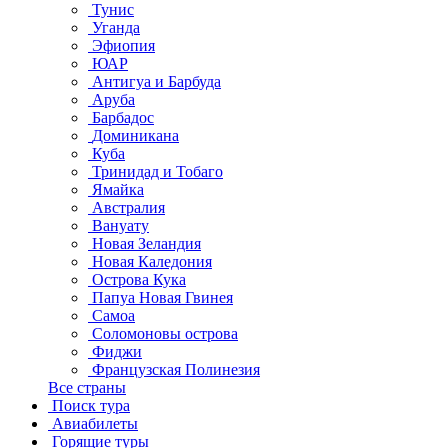
Тунис
Уганда
Эфиопия
ЮАР
Антигуа и Барбуда
Аруба
Барбадос
Доминикана
Куба
Тринидад и Тобаго
Ямайка
Австралия
Вануату
Новая Зеландия
Новая Каледония
Острова Кука
Папуа Новая Гвинея
Самоа
Соломоновы острова
Фиджи
Французская Полинезия
Все страны
Поиск тура
Авиабилеты
Горящие туры