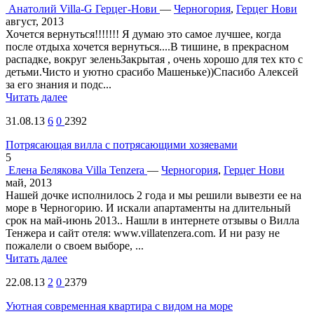
Анатолий
Villa-G Герцег-Нови
—
Черногория
,
Герцег Нови
август, 2013
Хочется вернуться!!!!!!! Я думаю это самое лучшее, когда
после отдыха хочется вернуться....В тишине, в прекрасном
распадке, вокруг зеленьЗакрытая , очень хорошо для тех кто с
детьми.Чисто и уютно срасибо Машеньке))Спасибо Алексей
за его знания и подс...
Читать далее
31.08.13
6
0
2392
Потрясающая вилла с потрясающими хозяевами
5
Елена Белякова
Villa Tenzera
—
Черногория
,
Герцег Нови
май, 2013
Нашей дочке исполнилось 2 года и мы решили вывезти ее на
море в Черногорию. И искали апартаменты на длительный
срок на май-июнь 2013.. Нашли в интернете отзывы о Вилла
Тенжера и сайт отеля: www.villatenzera.com. И ни разу не
пожалели о своем выборе, ...
Читать далее
22.08.13
2
0
2379
Уютная современная квартира с видом на море