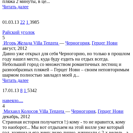
пляжа 2 минуты, в це...
Читать далее
01.03.13
22
1
3985
Райский уголок
5
Игорь Желада
Villa Tenzera
—
Черногория
,
Герцег Нови
август, 2012
Давно уже открыл для себя Черногорию, но только в прошлом
году нашел место, куда буду ездить на отдых всегда.
Небольшой город со множеством романтичных лестниц и
разнообразных пляжей – Герцег Нови – своим неповторимым
шармом полностью завладел моей д...
Читать далее
17.01.13
8
1
5342
навеяло....
4
Михаил Колосов
Villa Tenzera
—
Черногория
,
Герцег Нови
декабрь, 2012
Странная история получается !:) кому - то не нравится, кому
то наоборот... Мы вот отдыхаем на этой вилле уже который
год, хозяина и его жену знаю лично. начинали с 2-х недель , а