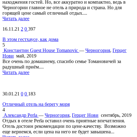
находжения гостей. Но, все аккуратно и компактно, ведь в
Черногории главное не отель а природа и страна. Но для
горящей цене самый отличный отдых....
Читать далее
16.11.21
2
0
397
В этом гестхаусе, как дома
5
Константин
Guest House Tomanovic
—
Черногория
,
Герцег
Нови
май, 2019
Все очень по домашнему, спасибо семье Томановичей за
радушный приём....
Читать далее
30.01.21
0
0
183
Отличный отель на берегу моря
4
Александр
Perla
—
Черногория
,
Герцег Нови
сентябрь, 2019
Отдых в отеле Perla оставил очень приятные впечатления.
Отель достоин рекомендации по цене-качеству. Возможно
еще вернемся, если цена на него не будет завышена...