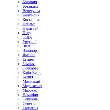
Боливия
Бразилия
Венесуэла
Колумбия
Коста-Рика
Панама
Парагвай
Перу
США
Уругвай
Чили
Эквадор
Ямайка
Египет
Замбия
Зимбабве
Кабо-Верде
Кения
Маврикий
Мадагаскар
Марокко
Намибия
Сейшелы
Сенегал
Танзания