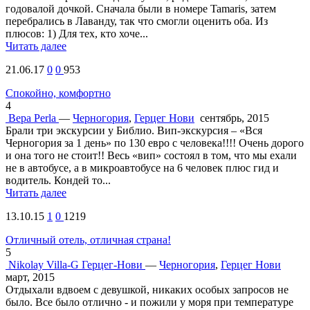
годовалой дочкой. Сначала были в номере Tamaris, затем
перебрались в Лаванду, так что смогли оценить оба. Из
плюсов: 1) Для тех, кто хоче...
Читать далее
21.06.17
0
0
953
Спокойно, комфортно
4
Вера
Perla
—
Черногория
,
Герцег Нови
сентябрь, 2015
Брали три экскурсии у Библио. Вип-экскурсия – «Вся
Черногория за 1 день» по 130 евро с человека!!!! Очень дорого
и она того не стоит!! Весь «вип» состоял в том, что мы ехали
не в автобусе, а в микроавтобусе на 6 человек плюс гид и
водитель. Кондей то...
Читать далее
13.10.15
1
0
1219
Отличный отель, отличная страна!
5
Nikolay
Villa-G Герцег-Нови
—
Черногория
,
Герцег Нови
март, 2015
Отдыхали вдвоем с девушкой, никаких особых запросов не
было. Все было отлично - и пожили у моря при температуре