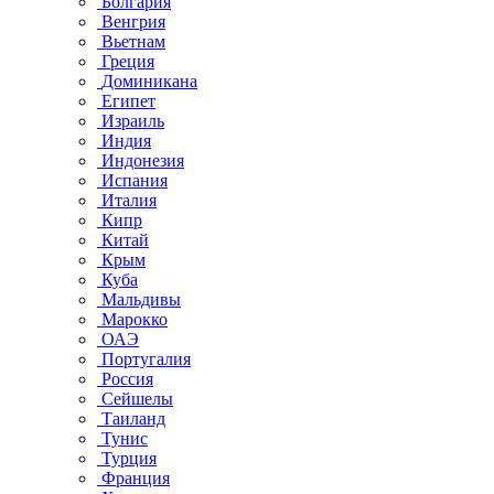
Болгария
Венгрия
Вьетнам
Греция
Доминикана
Египет
Израиль
Индия
Индонезия
Испания
Италия
Кипр
Китай
Крым
Куба
Мальдивы
Марокко
ОАЭ
Португалия
Россия
Сейшелы
Таиланд
Тунис
Турция
Франция