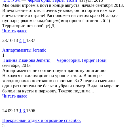
Е Е
Novi
—
Черногория
,
Герцег Нови
август, 2013
Мы были втроем в novi в конце августа, начале сентября 2013.
Впечатление от отеля очень унылое, он испортил нам все
впечатление о стране! Расположен на самом краю Игало,на
пустыре, рядом с кладбищем( вид просто" отличный!")
Территории нет вообще( Д...
Читать далее
23.10.13
4
1
1337
Аппартаменты Jeremic
1
Галина Иванова
Jemeric
—
Черногория
,
Герцег Нови
сентябрь, 2013
Аппартаменты не соответствуют данному описанию.
Находяся в жилом доме на уровне земли. В номере
холодно,пахло постоянно сыростью. За 2 недели сменили
один раз постельное белье и убрали номер. Вида на море не
было,а на кусты и парковку. Тяжело поднима...
Читать далее
24.09.13
1
3
1596
Прекрасный отдых и огромное спасибо.
5