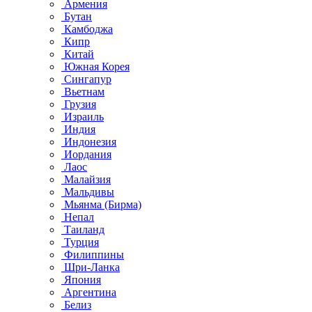
Армения
Бутан
Камбоджа
Кипр
Китай
Южная Корея
Сингапур
Вьетнам
Грузия
Израиль
Индия
Индонезия
Иордания
Лаос
Малайзия
Мальдивы
Мьянма (Бирма)
Непал
Таиланд
Турция
Филиппины
Шри-Ланка
Япония
Аргентина
Белиз