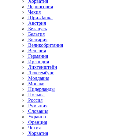
Хорватия
Черногория
Чехия
Шри-Ланка
Австрия
Беларусь
Бельгия
Болгария
Великобритания
Венгрия
Германия
Ирландия
Лихтенштейн
Люксембург
Молдавия
Монако
Нидерланды
Польша
Россия
Румыния
Словакия
Украина
Франция
Чехия
Хорватия