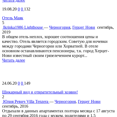
Читать далее
19.08.20
0
0
132
Отель Маяк
5
Ikrinka1986
Lighthouse
—
Черногория
,
Герцег Нови
сентябрь,
2019
В общем отель неплох, хорошее соотношения цены и
качество. Отель является городским. Советую для ночевки
между городами Черногории или Хорватией. В отеле
основном останавливаются пенсионеры, т.к. город Херцег-
Нови известный своим грязелечением курорт...
Читать далее
24.06.20
0
0
149
Шикарный вид и отвратительный хозяин!
2
Юлия Ревич
Villa Tenzera
—
Черногория
,
Герцег Нови
сентябрь, 2016
Отдыхали в данных апартаментах полтора месяца с 17 августа
по 29 сентября 2016 года с мужем, родителями и 1,5