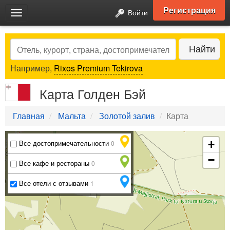
Регистрация
Войти
Toggle
navigation
Search
Найти
Например,
Rixos Premium Tekirova
Карта Голден Бэй
Главная
Мальта
Золотой залив
Карта
Все достопримечательности
+
0
−
Все кафе и рестораны
0
Все отели с отзывами
1