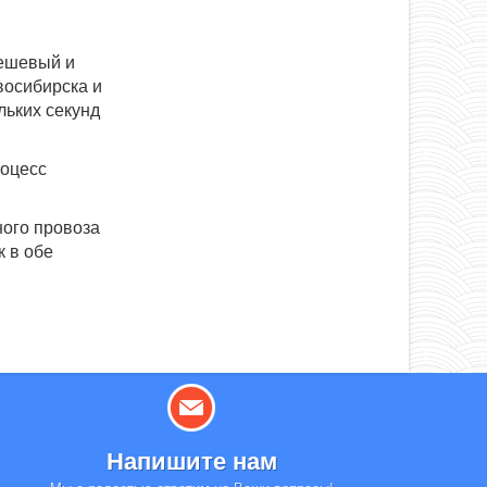
дешевый и
восибирска и
льких секунд
роцесс
ного провоза
к в обе
Напишите нам