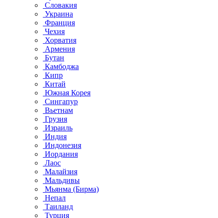
Словакия
Украина
Франция
Чехия
Хорватия
Армения
Бутан
Камбоджа
Кипр
Китай
Южная Корея
Сингапур
Вьетнам
Грузия
Израиль
Индия
Индонезия
Иордания
Лаос
Малайзия
Мальдивы
Мьянма (Бирма)
Непал
Таиланд
Турция