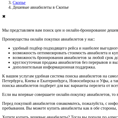
Скопье
Дешевые авиабилеты в Скопье
✖
Мы представляем вам поиск цен и онлайн-бронирование дешевы
Преимущества онлайн покупки авиабилетов у нас:
удобный подбор подходящего рейса и наиболее выгодного
возможность оптимизировать стоимость авиабилета и ку
возможность бронирования авиабилетов за любой срок до
круглосуточная продажа авиабилетов без перерывов и в
дополнительная информационная поддержка.
К вашим услугам удобная система поиска авиабилетов на само
Петербурга, Киева и Екатеринбурга, Новосибирска и Уфы, а та
поиска авиабилетов подберет для вас варианты перелета от вс
Если вы впервые совершаете онлайн-покупку авиабилетов, то
Перед покупкой авиабилетов ознакомьтесь, пожалуйста, с инф
пребывания. Вы можете купить авиабилеты как в обе стороны, т
Хотите купить дешевые авиабилеты? Тогда вы попали по адрес