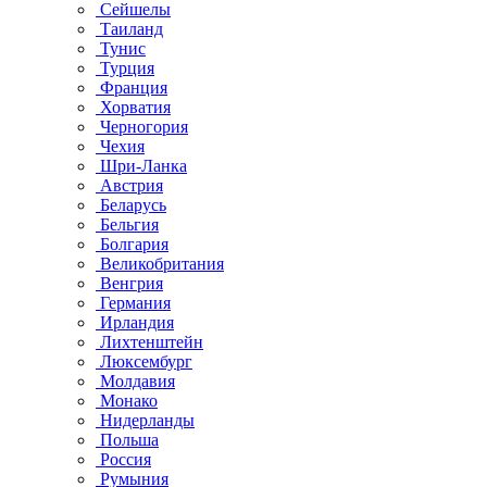
Сейшелы
Таиланд
Тунис
Турция
Франция
Хорватия
Черногория
Чехия
Шри-Ланка
Австрия
Беларусь
Бельгия
Болгария
Великобритания
Венгрия
Германия
Ирландия
Лихтенштейн
Люксембург
Молдавия
Монако
Нидерланды
Польша
Россия
Румыния