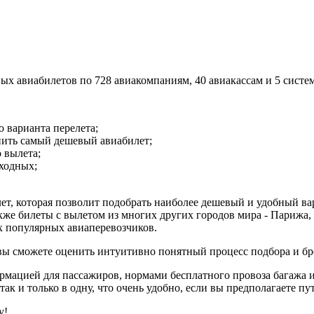
х авиабилетов по 728 авиакомпаниям, 40 авиакассам и 5 систе
 варианта перелета;
пить самый дешевый авиабилет;
 вылета;
ыходных;
лет, которая позволит подобрать наиболее дешевый и удобный в
кже билеты с вылетом из многих других городов мира - Парижа, 
ех популярных авиаперевозчиков.
 вы сможете оценить интуитивно понятный процесс подбора и б
ормацией для пассажиров, нормами бесплатного провоза багажа 
ак и только в одну, что очень удобно, если вы предполагаете пу
у!