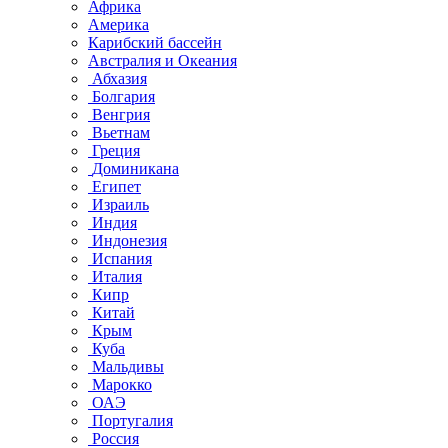
Африка
Америка
Карибский бассейн
Австралия и Океания
Абхазия
Болгария
Венгрия
Вьетнам
Греция
Доминикана
Египет
Израиль
Индия
Индонезия
Испания
Италия
Кипр
Китай
Крым
Куба
Мальдивы
Марокко
ОАЭ
Португалия
Россия