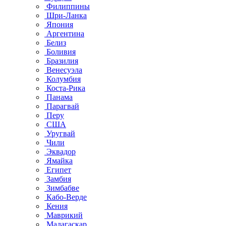
Филиппины
Шри-Ланка
Япония
Аргентина
Белиз
Боливия
Бразилия
Венесуэла
Колумбия
Коста-Рика
Панама
Парагвай
Перу
США
Уругвай
Чили
Эквадор
Ямайка
Египет
Замбия
Зимбабве
Кабо-Верде
Кения
Маврикий
Мадагаскар