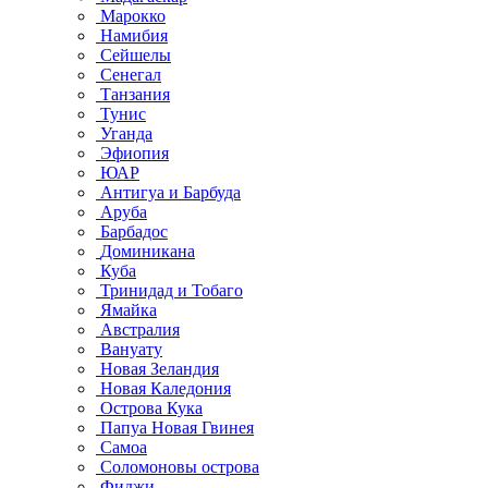
Марокко
Намибия
Сейшелы
Сенегал
Танзания
Тунис
Уганда
Эфиопия
ЮАР
Антигуа и Барбуда
Аруба
Барбадос
Доминикана
Куба
Тринидад и Тобаго
Ямайка
Австралия
Вануату
Новая Зеландия
Новая Каледония
Острова Кука
Папуа Новая Гвинея
Самоа
Соломоновы острова
Фиджи