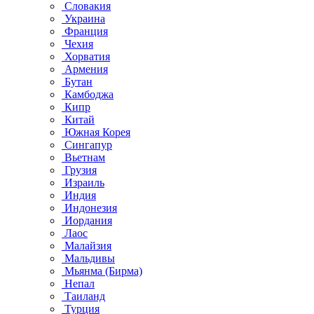
Словакия
Украина
Франция
Чехия
Хорватия
Армения
Бутан
Камбоджа
Кипр
Китай
Южная Корея
Сингапур
Вьетнам
Грузия
Израиль
Индия
Индонезия
Иордания
Лаос
Малайзия
Мальдивы
Мьянма (Бирма)
Непал
Таиланд
Турция