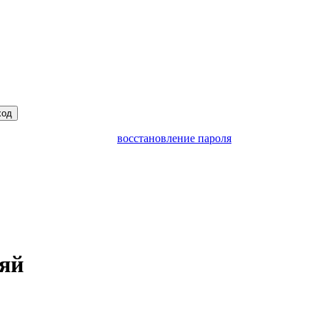
ход
восстановление пароля
яй