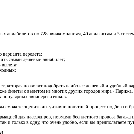
х авиабилетов по 728 авиакомпаниям, 40 авиакассам и 5 систе
 варианта перелета;
пить самый дешевый авиабилет;
 вылета;
ыходных;
лет, которая позволит подобрать наиболее дешевый и удобный в
кже билеты с вылетом из многих других городов мира - Парижа, 
ех популярных авиаперевозчиков.
 вы сможете оценить интуитивно понятный процесс подбора и б
ормацией для пассажиров, нормами бесплатного провоза багажа 
ак и только в одну, что очень удобно, если вы предполагаете пу
у!