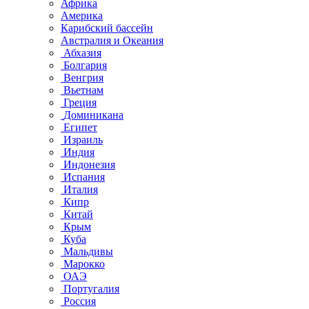
Африка
Америка
Карибский бассейн
Австралия и Океания
Абхазия
Болгария
Венгрия
Вьетнам
Греция
Доминикана
Египет
Израиль
Индия
Индонезия
Испания
Италия
Кипр
Китай
Крым
Куба
Мальдивы
Марокко
ОАЭ
Португалия
Россия