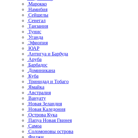
Марокко
Намибия
Сейшелы
Сенегал
Танзания
Тунис
Уганда
Эфиопия
ЮАР
Антигуа и Барбуда
Аруба
Барбадос
Доминикана
Куба
Тринидад и Тобаго
Ямайка
Австралия
Вануату
Новая Зеландия
Новая Каледония
Острова Кука
Папуа Новая Гвинея
Самоа
Соломоновы острова
Фиджи