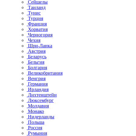
Сейшелы
Таиланд
Тунис
Турция
Франция
Хорватия
Черногория
Чехия
Шри-Ланка
Австрия
Беларусь
Бельгия
Болгария
Великобритания
Венгрия
Германия
Ирландия
Лихтенштейн
Люксембург
Молдавия
Монако
Нидерланды
Польша
Россия
Румыния