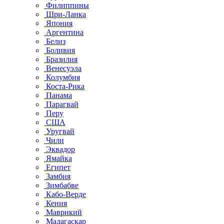
Филиппины
Шри-Ланка
Япония
Аргентина
Белиз
Боливия
Бразилия
Венесуэла
Колумбия
Коста-Рика
Панама
Парагвай
Перу
США
Уругвай
Чили
Эквадор
Ямайка
Египет
Замбия
Зимбабве
Кабо-Верде
Кения
Маврикий
Мадагаскар