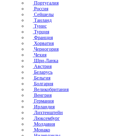
Португалия
Россия
Сейшелы
Таиланд
Тунис
Турция
Франция
Хорватия
Черногория
Чехия
Шри-Ланка
Австрия
Беларусь
Бельгия
Болгария
Великобритания
Венгрия
Германия
Ирландия
Лихтенштейн
Люксембург
Молдавия
Монако
Нидерланды