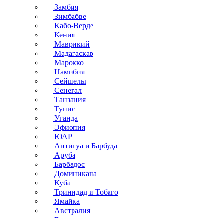
Замбия
Зимбабве
Кабо-Верде
Кения
Маврикий
Мадагаскар
Марокко
Намибия
Сейшелы
Сенегал
Танзания
Тунис
Уганда
Эфиопия
ЮАР
Антигуа и Барбуда
Аруба
Барбадос
Доминикана
Куба
Тринидад и Тобаго
Ямайка
Австралия