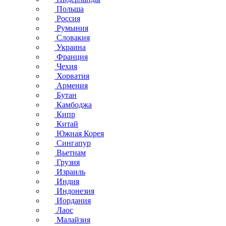
Польша
Россия
Румыния
Словакия
Украина
Франция
Чехия
Хорватия
Армения
Бутан
Камбоджа
Кипр
Китай
Южная Корея
Сингапур
Вьетнам
Грузия
Израиль
Индия
Индонезия
Иордания
Лаос
Малайзия