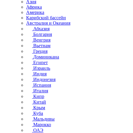
Азия
Африка
Америка
Карибский бассейн
Австралия и Океания
Абхазия
Болгария
Венгрия
Вьетнам
Греция
Доминикана
Египет
Израиль
Индия
Индонезия
Испания
Италия
Кипр
Китай
Крым
Куба
Мальдивы
Марокко
ОАЭ