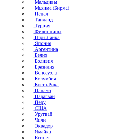
Мальдивы
Мьянма (Бирма)
Непал
Таиланд
Турция
Филиппины
Шри-Ланка
Япония
Аргентина
Белиз
Боливия
Бразилия
Венесуэла
Колумбия
Коста-Рика
Панама
Парагвай
Перу
США
Уругвай
Чили
Эквадор
Ямайка
Египет