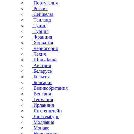
Португалия
Россия
Сейшелы
Таиланд
Тунис
Турция
Франция
Хорватия
Черногория
Чехия
Шри-Ланка
Австрия
Беларусь
Бельгия
Болгария
Великобритания
Венгрия
Германия
Ирландия
Лихтенштейн
Люксембург
Молдавия
Монако
Нидерланды