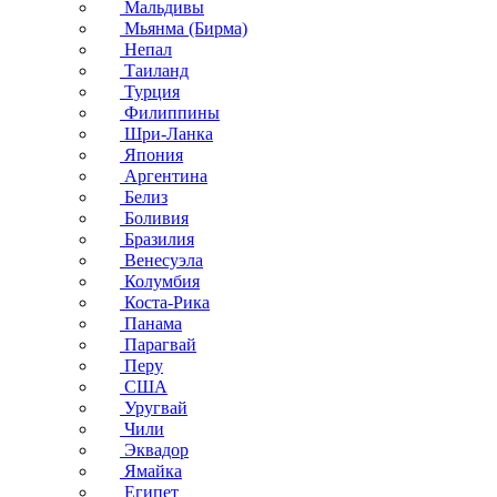
Мальдивы
Мьянма (Бирма)
Непал
Таиланд
Турция
Филиппины
Шри-Ланка
Япония
Аргентина
Белиз
Боливия
Бразилия
Венесуэла
Колумбия
Коста-Рика
Панама
Парагвай
Перу
США
Уругвай
Чили
Эквадор
Ямайка
Египет