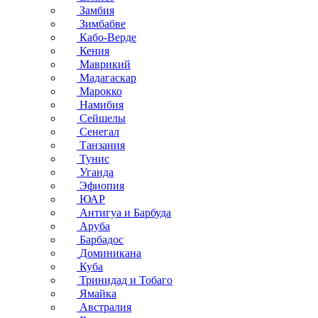
Замбия
Зимбабве
Кабо-Верде
Кения
Маврикий
Мадагаскар
Марокко
Намибия
Сейшелы
Сенегал
Танзания
Тунис
Уганда
Эфиопия
ЮАР
Антигуа и Барбуда
Аруба
Барбадос
Доминикана
Куба
Тринидад и Тобаго
Ямайка
Австралия