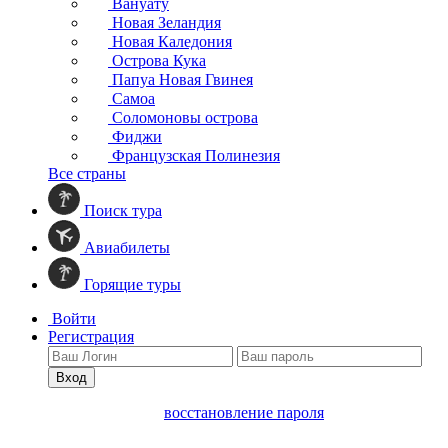
Вануату
Новая Зеландия
Новая Каледония
Острова Кука
Папуа Новая Гвинея
Самоа
Соломоновы острова
Фиджи
Французская Полинезия
Все страны
Поиск тура
Авиабилеты
Горящие туры
Войти
Регистрация
Вход
восстановление пароля