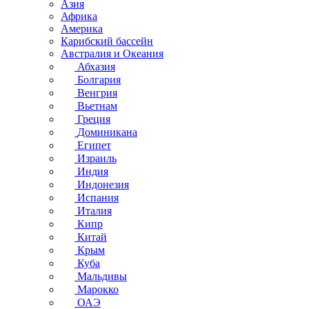
Азия
Африка
Америка
Карибский бассейн
Австралия и Океания
Абхазия
Болгария
Венгрия
Вьетнам
Греция
Доминикана
Египет
Израиль
Индия
Индонезия
Испания
Италия
Кипр
Китай
Крым
Куба
Мальдивы
Марокко
ОАЭ