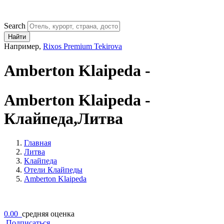
Search
Найти
Например,
Rixos Premium Tekirova
Amberton Klaipeda -
Amberton Klaipeda -
Клайпеда,Литва
Главная
Литва
Клайпеда
Отели Клайпеды
Amberton Klaipeda
0.00
средняя оценка
Подписаться