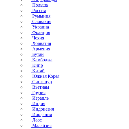
Польша
Россия
Румыния
Словакия
Украина
Франция
Чехия
Хорватия
Армения
Бутан
Камбоджа
Кипр
Китай
Южная Корея
Сингапур
Вьетнам
Грузия
Израиль
Индия
Индонезия
Иордания
Лаос
Малайзия