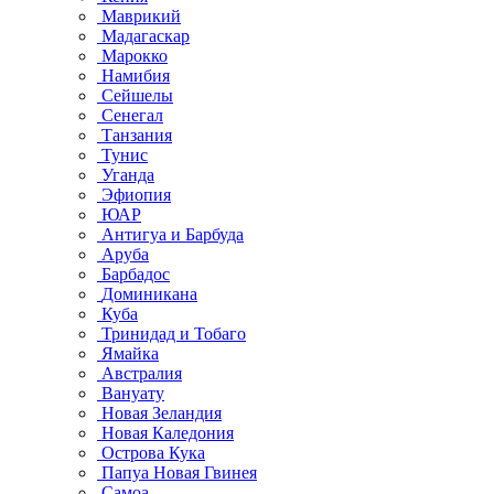
Маврикий
Мадагаскар
Марокко
Намибия
Сейшелы
Сенегал
Танзания
Тунис
Уганда
Эфиопия
ЮАР
Антигуа и Барбуда
Аруба
Барбадос
Доминикана
Куба
Тринидад и Тобаго
Ямайка
Австралия
Вануату
Новая Зеландия
Новая Каледония
Острова Кука
Папуа Новая Гвинея
Самоа