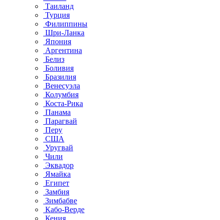
Таиланд
Турция
Филиппины
Шри-Ланка
Япония
Аргентина
Белиз
Боливия
Бразилия
Венесуэла
Колумбия
Коста-Рика
Панама
Парагвай
Перу
США
Уругвай
Чили
Эквадор
Ямайка
Египет
Замбия
Зимбабве
Кабо-Верде
Кения