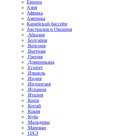
Европа
Азия
Африка
Америка
Карибский бассейн
Австралия и Океания
Абхазия
Болгария
Венгрия
Вьетнам
Греция
Доминикана
Египет
Израиль
Индия
Индонезия
Испания
Италия
Кипр
Китай
Крым
Куба
Мальдивы
Марокко
ОАЭ