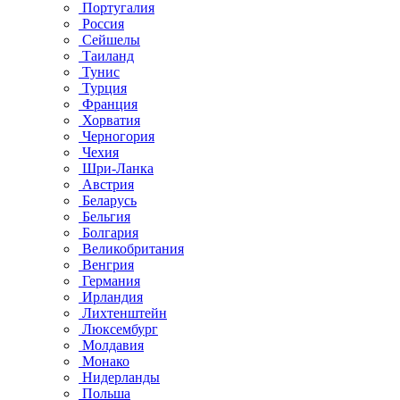
Португалия
Россия
Сейшелы
Таиланд
Тунис
Турция
Франция
Хорватия
Черногория
Чехия
Шри-Ланка
Австрия
Беларусь
Бельгия
Болгария
Великобритания
Венгрия
Германия
Ирландия
Лихтенштейн
Люксембург
Молдавия
Монако
Нидерланды
Польша