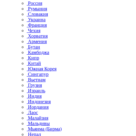
Россия
Румыния
Словакия
Украина
Франция
Чехия
Хорватия
Армения
Бутан
Камбоджа
Кипр
Китай
Южная Корея
Сингапур
Вьетнам
Грузия
Израиль
Индия
Индонезия
Иордания
Лаос
Малайзия
Мальдивы
Мьянма (Бирма)
Непал