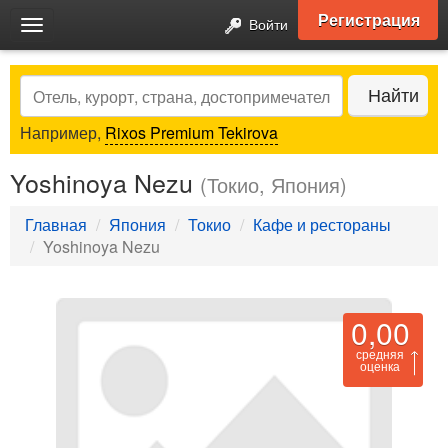
Регистрация
Войти
Toggle
navigation
Search
Найти
Например,
Rixos Premium Tekirova
Yoshinoya Nezu
(Токио, Япония)
Главная
Япония
Токио
Кафе и рестораны
Yoshinoya Nezu
0,00
средняя
оценка