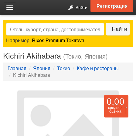
Регистрация
Войти
Toggle
navigation
Search
Найти
Например,
Rixos Premium Tekirova
Kichiri Akihabara
(Токио, Япония)
Главная
Япония
Токио
Кафе и рестораны
Kichiri Akihabara
0,00
средняя
оценка