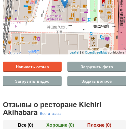
Leaflet
| ©
OpenStreetMap
contributors
Написать отзыв
Загрузить фото
Загрузить видео
Задать вопрос
Отзывы о ресторане Kichiri
Akihabara
Все отзывы
Все
(0)
Хорошие
(0)
Плохие
(0)