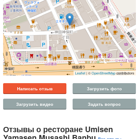
Leaflet
| ©
OpenStreetMap
contributors
Написать отзыв
Загрузить фото
Загрузить видео
Задать вопрос
Отзывы о ресторане Umisen
Yamasen Musashi Banbu
Все отзывы