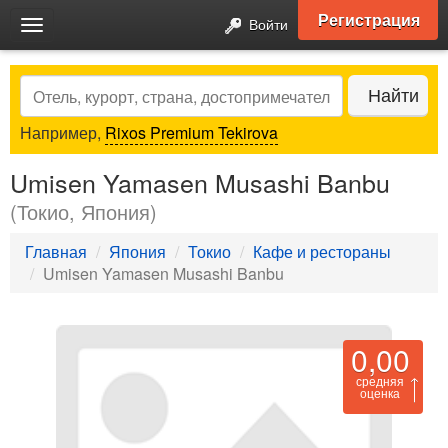
Регистрация
Войти
Toggle
navigation
Search
Найти
Например,
Rixos Premium Tekirova
Umisen Yamasen Musashi Banbu
(Токио, Япония)
Главная
Япония
Токио
Кафе и рестораны
Umisen Yamasen Musashi Banbu
0,00
средняя
оценка