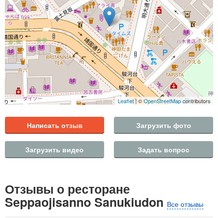
Leaflet
| ©
OpenStreetMap
contributors
Написать отзыв
Загрузить фото
Загрузить видео
Задать вопрос
Отзывы о ресторане
Seppaojisanno Sanukiudon
Все отзывы