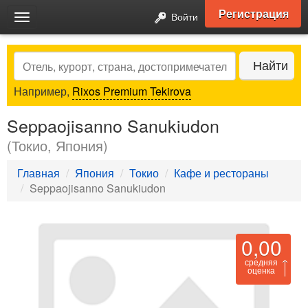
Регистрация
Войти
Toggle
navigation
Search
Найти
Например,
Rixos Premium Tekirova
Seppaojisanno Sanukiudon
(Токио, Япония)
Главная
Япония
Токио
Кафе и рестораны
Seppaojisanno Sanukiudon
0,00
средняя
оценка