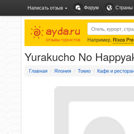
Форум
Страны
Написать отзыв
Search
Например,
Rixos Pre
Yurakucho No Happy
Главная
Япония
Токио
Кафе и рестора