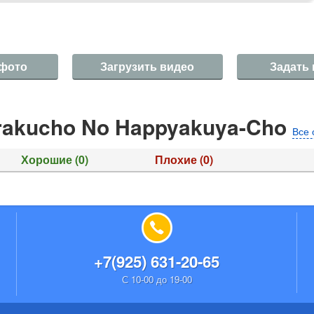
 фото
Загрузить видео
Задать
rakucho No Happyakuya-Cho
Все 
Хорошие
(0)
Плохие
(0)
+7(925) 631-20-65
С 10-00 до 19-00