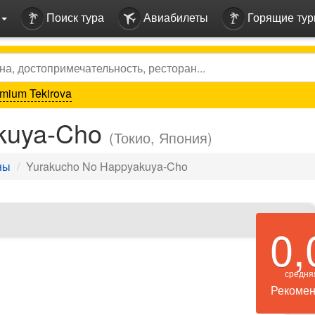
Поиск тура
Авиабилеты
Горящие ту
mium Tekirova
akuya-Cho
(Токио, Япония)
ны
Yurakucho No Happyakuya-Cho
0,
средня
Рекомен