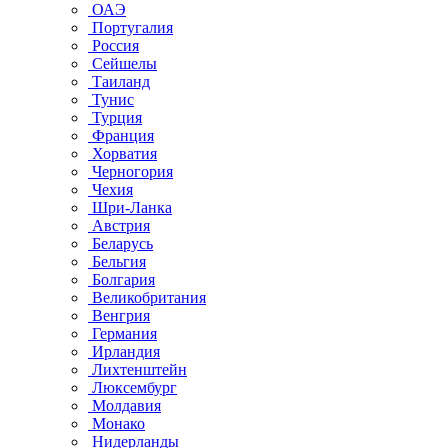
ОАЭ
Португалия
Россия
Сейшелы
Таиланд
Тунис
Турция
Франция
Хорватия
Черногория
Чехия
Шри-Ланка
Австрия
Беларусь
Бельгия
Болгария
Великобритания
Венгрия
Германия
Ирландия
Лихтенштейн
Люксембург
Молдавия
Монако
Нидерланды