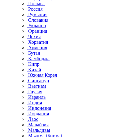
Польша
Россия
Румыния
Словакия
Украина
Франция
Чехия
Хорватия
Армения
Бутан
Камбоджа
Кипр
Китай
Южная Корея
Сингапур
Вьетнам
Грузия
Израиль
Индия
Индонезия
Иордания
Лаос
Малайзия
Мальдивы
Мьянма (Бирма)