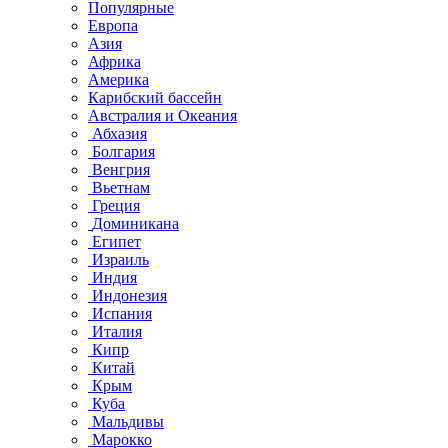
Популярные
Европа
Азия
Африка
Америка
Карибский бассейн
Австралия и Океания
Абхазия
Болгария
Венгрия
Вьетнам
Греция
Доминикана
Египет
Израиль
Индия
Индонезия
Испания
Италия
Кипр
Китай
Крым
Куба
Мальдивы
Марокко