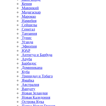
Кения
Маврикий
Мадагаскар
Марокко
Намибия
Сейшелы
Сенегал
Танзания
Тунис
Уганда
Эфиопия
ЮАР
Антигуа и Барбуда
Аруба
Барбадос
Доминикана
Куба
Тринидад и Тобаго
Ямайка
Австралия
Вануату
Новая Зеландия
Новая Каледония
Острова Кука
Папуа Новая Гвинея