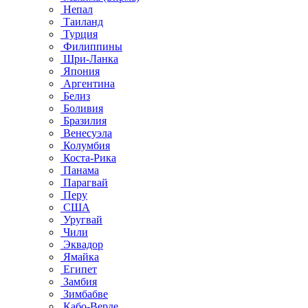
Непал
Таиланд
Турция
Филиппины
Шри-Ланка
Япония
Аргентина
Белиз
Боливия
Бразилия
Венесуэла
Колумбия
Коста-Рика
Панама
Парагвай
Перу
США
Уругвай
Чили
Эквадор
Ямайка
Египет
Замбия
Зимбабве
Кабо-Верде