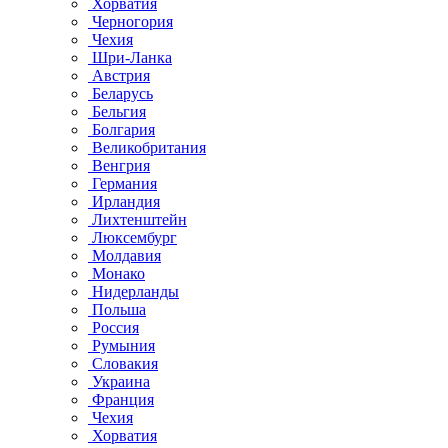
Хорватия
Черногория
Чехия
Шри-Ланка
Австрия
Беларусь
Бельгия
Болгария
Великобритания
Венгрия
Германия
Ирландия
Лихтенштейн
Люксембург
Молдавия
Монако
Нидерланды
Польша
Россия
Румыния
Словакия
Украина
Франция
Чехия
Хорватия