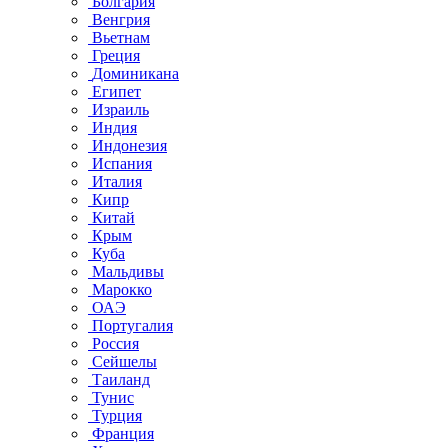
Болгария
Венгрия
Вьетнам
Греция
Доминикана
Египет
Израиль
Индия
Индонезия
Испания
Италия
Кипр
Китай
Крым
Куба
Мальдивы
Марокко
ОАЭ
Португалия
Россия
Сейшелы
Таиланд
Тунис
Турция
Франция