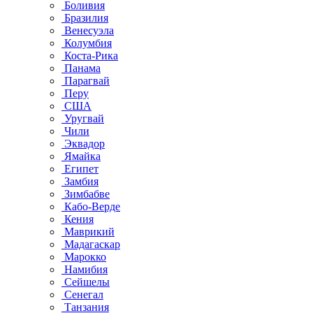
Боливия
Бразилия
Венесуэла
Колумбия
Коста-Рика
Панама
Парагвай
Перу
США
Уругвай
Чили
Эквадор
Ямайка
Египет
Замбия
Зимбабве
Кабо-Верде
Кения
Маврикий
Мадагаскар
Марокко
Намибия
Сейшелы
Сенегал
Танзания