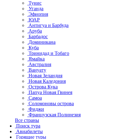
Тунис
Уганда
Эфиопия
ЮАР
Антигуа и Барбуда
Аруба
Барбадос
Доминикана
Куба
Тринидад и Тобаго
Ямайка
Австралия
Вануату
Новая Зеландия
Новая Каледония
Острова Кука
Папуа Новая Гвинея
Самоа
Соломоновы острова
Фиджи
Французская Полинезия
Все страны
Поиск тура
Авиабилеты
Горящие туры