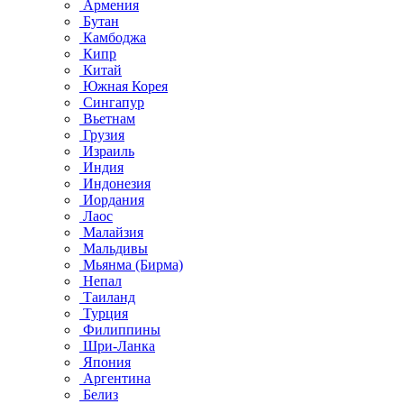
Армения
Бутан
Камбоджа
Кипр
Китай
Южная Корея
Сингапур
Вьетнам
Грузия
Израиль
Индия
Индонезия
Иордания
Лаос
Малайзия
Мальдивы
Мьянма (Бирма)
Непал
Таиланд
Турция
Филиппины
Шри-Ланка
Япония
Аргентина
Белиз