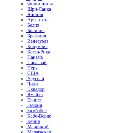
Филиппины
Шри-Ланка
Япония
Аргентина
Белиз
Боливия
Бразилия
Венесуэла
Колумбия
Коста-Рика
Панама
Парагвай
Перу
США
Уругвай
Чили
Эквадор
Ямайка
Египет
Замбия
Зимбабве
Кабо-Верде
Кения
Маврикий
Мадагаскар