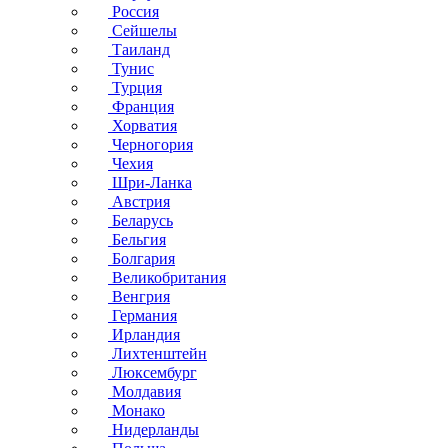
Россия
Сейшелы
Таиланд
Тунис
Турция
Франция
Хорватия
Черногория
Чехия
Шри-Ланка
Австрия
Беларусь
Бельгия
Болгария
Великобритания
Венгрия
Германия
Ирландия
Лихтенштейн
Люксембург
Молдавия
Монако
Нидерланды