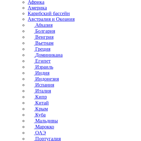
Африка
Америка
Карибский бассейн
Австралия и Океания
Абхазия
Болгария
Венгрия
Вьетнам
Греция
Доминикана
Египет
Израиль
Индия
Индонезия
Испания
Италия
Кипр
Китай
Крым
Куба
Мальдивы
Марокко
ОАЭ
Португалия