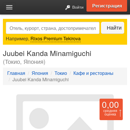
Регистрация
Войти
Toggle
navigation
Search
Найти
Например,
Rixos Premium Tekirova
Juubei Kanda Minamiguchi
(Токио, Япония)
Главная
Япония
Токио
Кафе и рестораны
Juubei Kanda Minamiguchi
0,00
средняя
оценка