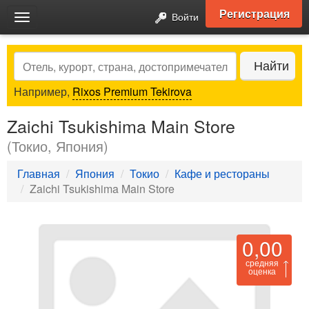
Регистрация
Войти
Toggle
navigation
Search
Найти
Например,
Rixos Premium Tekirova
Zaichi Tsukishima Main Store
(Токио, Япония)
Главная
Япония
Токио
Кафе и рестораны
Zaichi Tsukishima Main Store
0,00
средняя
оценка