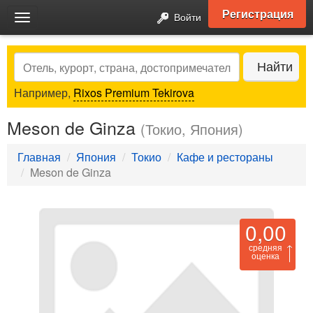
Регистрация
Войти
Toggle
navigation
Search
Найти
Например,
Rixos Premium Tekirova
Meson de Ginza
(Токио, Япония)
Главная
Япония
Токио
Кафе и рестораны
Meson de Ginza
0,00
средняя
оценка