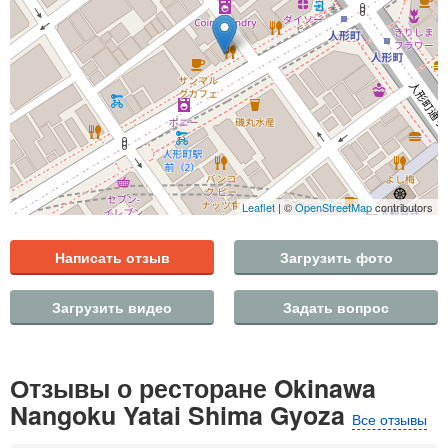
Leaflet
| ©
OpenStreetMap
contributors
Написать отзыв
Загрузить фото
Загрузить видео
Задать вопрос
Отзывы о ресторане Okinawa
Nangoku Yatai Shima Gyoza
Все отзывы