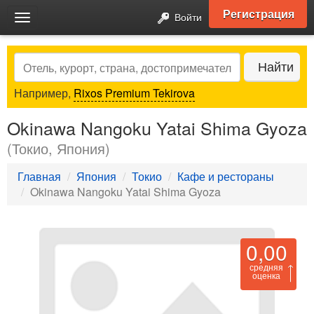
Регистрация
Войти
Toggle
navigation
Search
Найти
Например,
Rixos Premium Tekirova
Okinawa Nangoku Yatai Shima Gyoza
(Токио, Япония)
Главная
Япония
Токио
Кафе и рестораны
Okinawa Nangoku Yatai Shima Gyoza
0,00
средняя
оценка