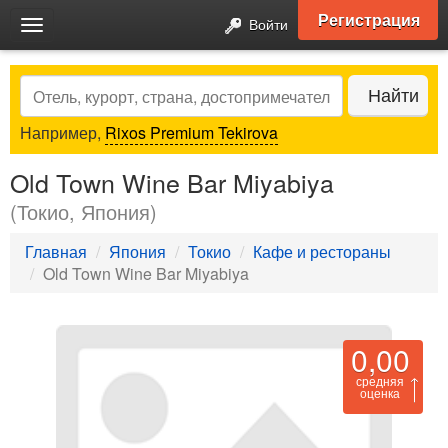
Регистрация
Войти
Toggle
navigation
Search
Найти
Например,
Rixos Premium Tekirova
Old Town Wine Bar Miyabiya
(Токио, Япония)
Главная
Япония
Токио
Кафе и рестораны
Old Town Wine Bar Miyabiya
0,00
средняя
оценка