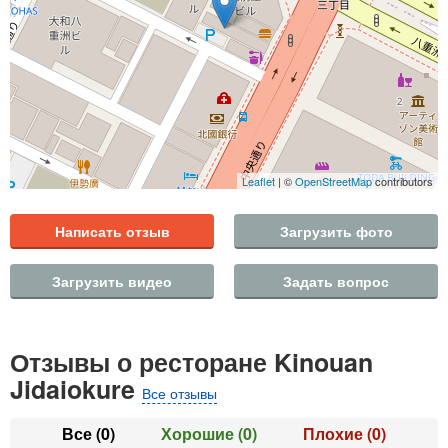
Leaflet
| ©
OpenStreetMap
contributors
Написать отзыв
Загрузить фото
Загрузить видео
Задать вопрос
Отзывы о ресторане Kinouan
Jidaiokure
Все отзывы
Все
(0)
Хорошие
(0)
Плохие
(0)