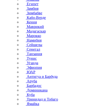
Египет
Замбия
Зимбабве
Кабо-Верде
Кения
Маврикий
Мадагаскар
Марокко
Намибия
Сейшелы
Сенегал
Танзания
Тунис
Уганда
Эфиопия
ЮАР
Антигуа и Барбуда
Аруба
Барбадос
Доминикана
Куба
Тринидад и Тобаго
Ямайка