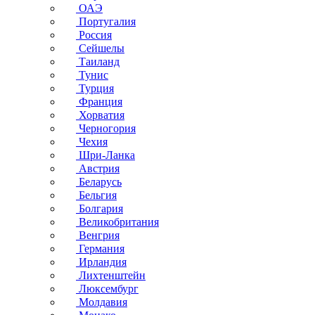
ОАЭ
Португалия
Россия
Сейшелы
Таиланд
Тунис
Турция
Франция
Хорватия
Черногория
Чехия
Шри-Ланка
Австрия
Беларусь
Бельгия
Болгария
Великобритания
Венгрия
Германия
Ирландия
Лихтенштейн
Люксембург
Молдавия