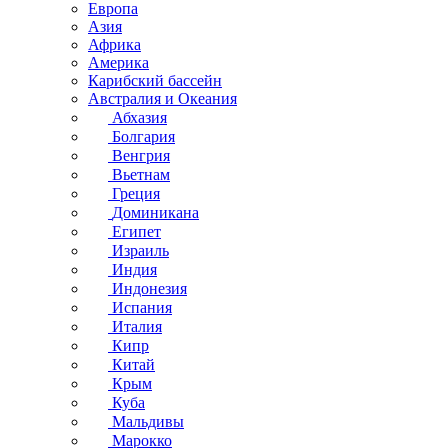
Европа
Азия
Африка
Америка
Карибский бассейн
Австралия и Океания
Абхазия
Болгария
Венгрия
Вьетнам
Греция
Доминикана
Египет
Израиль
Индия
Индонезия
Испания
Италия
Кипр
Китай
Крым
Куба
Мальдивы
Марокко