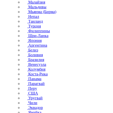
Малайзия
Мальдивы
Мьянма (Бирма)
Непал
Таиланд
Турция
Филиппины
Шри-Ланка
Япония
Аргентина
Белиз
Боливия
Бразилия
Венесуэла
Колумбия
Коста-Рика
Панама
Парагвай
Перу
США
Уругвай
Чили
Эквадор
Ямайка