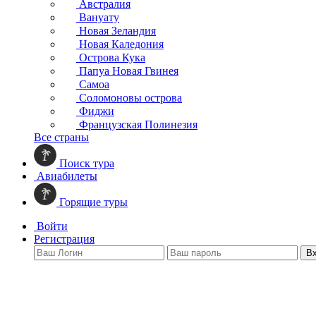
Австралия
Вануату
Новая Зеландия
Новая Каледония
Острова Кука
Папуа Новая Гвинея
Самоа
Соломоновы острова
Фиджи
Французская Полинезия
Все страны
Поиск тура
Авиабилеты
Горящие туры
Войти
Регистрация
В