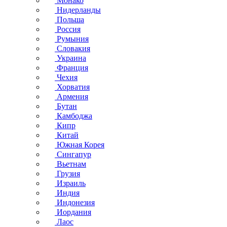
Монако
Нидерланды
Польша
Россия
Румыния
Словакия
Украина
Франция
Чехия
Хорватия
Армения
Бутан
Камбоджа
Кипр
Китай
Южная Корея
Сингапур
Вьетнам
Грузия
Израиль
Индия
Индонезия
Иордания
Лаос